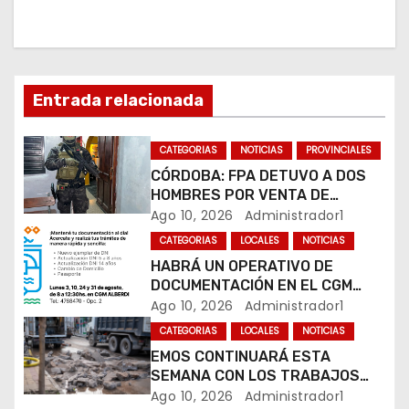
c
i
ó
Entrada relacionada
n
CATEGORIAS
NOTICIAS
PROVINCIALES
d
CÓRDOBA: FPA DETUVO A DOS
HOMBRES POR VENTA DE
e
DROGAS EN TRES BARRIOS DE
Ago 10, 2026
Administrador1
LA CAPITAL
e
CATEGORIAS
LOCALES
NOTICIAS
HABRÁ UN OPERATIVO DE
n
DOCUMENTACIÓN EN EL CGM
ALBERDI
Ago 10, 2026
Administrador1
t
CATEGORIAS
LOCALES
NOTICIAS
r
EMOS CONTINUARÁ ESTA
SEMANA CON LOS TRABAJOS
a
SOBRE CALLE ALVEAR
Ago 10, 2026
Administrador1