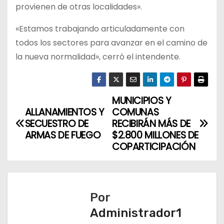
provienen de otras localidades».
«Estamos trabajando articuladamente con
todos los sectores para avanzar en el camino de
la nueva normalidad», cerró el intendente.
MUNICIPIOS Y
N
ALLANAMIENTOS Y
COMUNAS
a
SECUESTRO DE
RECIBIRÁN MÁS DE
ARMAS DE FUEGO
$2.800 MILLONES DE
v
COPARTICIPACIÓN
e
g
Por
a
Administrador1