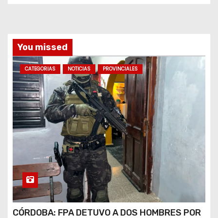
d
a
You missed
s
CATEGORIAS
NOTICIAS
PROVINCIALES
CÓRDOBA: FPA DETUVO A DOS HOMBRES POR