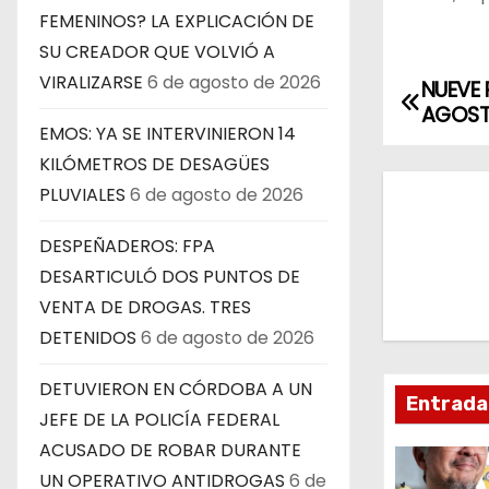
FEMENINOS? LA EXPLICACIÓN DE
SU CREADOR QUE VOLVIÓ A
VIRALIZARSE
6 de agosto de 2026
NUEVE 
N
AGOST
EMOS: YA SE INTERVINIERON 14
a
KILÓMETROS DE DESAGÜES
v
PLUVIALES
6 de agosto de 2026
e
DESPEÑADEROS: FPA
g
DESARTICULÓ DOS PUNTOS DE
VENTA DE DROGAS. TRES
a
DETENIDOS
6 de agosto de 2026
c
DETUVIERON EN CÓRDOBA A UN
Entrada
i
JEFE DE LA POLICÍA FEDERAL
ACUSADO DE ROBAR DURANTE
ó
UN OPERATIVO ANTIDROGAS
6 de