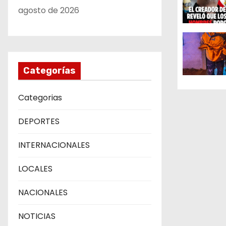
n
agosto de 2026
d
e
e
Categorías
n
Categorias
t
DEPORTES
r
INTERNACIONALES
a
LOCALES
d
NACIONALES
a
NOTICIAS
s