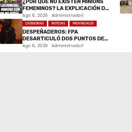
¿POR QUÉ NO EXISTEN MINIONS
FEMENINOS? LA EXPLICACIÓN DE
SU CREADOR QUE VOLVIÓ A
Ago 6, 2026
Administrador1
VIRALIZARSE
CATEGORIAS
NOTICIAS
PROVINCIALES
DESPEÑADEROS: FPA
DESARTICULÓ DOS PUNTOS DE
VENTA DE DROGAS. TRES
Ago 6, 2026
Administrador1
DETENIDOS