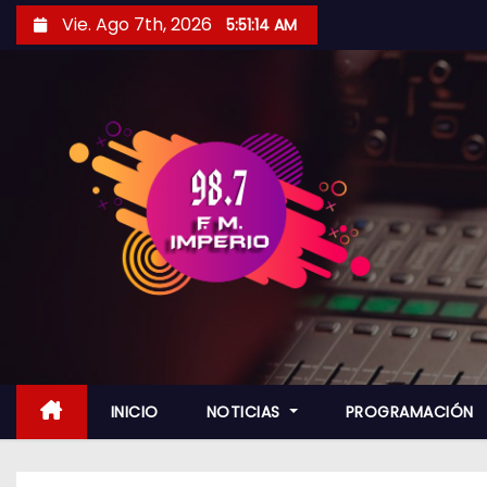
S
Vie. Ago 7th, 2026
5:51:16 AM
a
l
t
a
r
a
l
c
o
n
t
e
n
INICIO
NOTICIAS
PROGRAMACIÓN
i
d