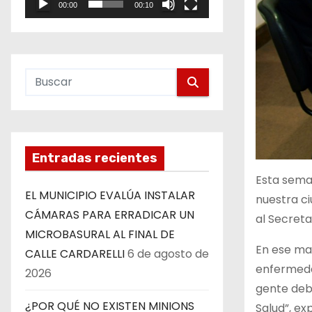
00:00
00:10
e
o
Entradas recientes
Esta sema
EL MUNICIPIO EVALÚA INSTALAR
nuestra ci
CÁMARAS PARA ERRADICAR UN
al Secreta
MICROBASURAL AL FINAL DE
En ese mar
CALLE CARDARELLI
6 de agosto de
enfermeda
2026
gente debi
¿POR QUÉ NO EXISTEN MINIONS
Salud”, exp