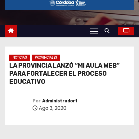
o
NOTICIAS
PROVINCIALES
LA PROVINCIA LANZÓ “MI AULA WEB”
PARA FORTALECER EL PROCESO
EDUCATIVO
Por
Administrador1
Ago 3, 2020