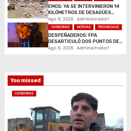
r
EMOS: YA SE INTERVINIERON 14
KILÓMETROS DE DESAGÜES
a
PLUVIALES
Ago 6, 2026
Administrador1
CATEGORIAS
NOTICIAS
PROVINCIALES
d
DESPEÑADEROS: FPA
a
DESARTICULÓ DOS PUNTOS DE
VENTA DE DROGAS. TRES
Ago 6, 2026
Administrador1
s
DETENIDOS
You missed
CATEGORIAS