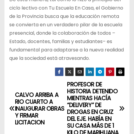
ciclo lectivo con Tu Escuela En Casa, el Gobierno
de la Provincia busca que la educación remota
se convierta en un verdadero pilar de la escuela
presencial, donde la colaboración de todos –
Estado, docentes, familias y estudiantes– es
fundamental para adaptarse a la nueva realidad
que la sociedad está atravesando.
PROFESOR DE
N
HISTORIA DETENIDO
CALVO ARRIBA A
a
MIENTRAS HACÍA
RIO CUARTO A
“DELIVERY” DE
INAUGURAR OBRAS
v
DROGAS EN CRUZ
Y FIRMAR
DEL EJE. HABÍA EN
LICITACION
e
SU CASA MÁS DE 1
KILO DE MARIHUANA