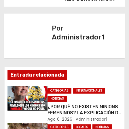
g
a
c
Por
Administrador1
i
ó
n
d
Entrada relacionada
e
CATEGORIAS
INTERNACIONALES
e
NOTICIAS
¿POR QUÉ NO EXISTEN MINIONS
n
FEMENINOS? LA EXPLICACIÓN DE
SU CREADOR QUE VOLVIÓ A
Ago 6, 2026
Administrador1
t
VIRALIZARSE
CATEGORIAS
LOCALES
NOTICIAS