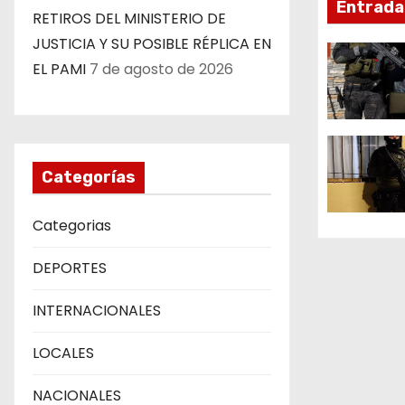
Entrada
i
RETIROS DEL MINISTERIO DE
JUSTICIA Y SU POSIBLE RÉPLICA EN
ó
EL PAMI
7 de agosto de 2026
n
d
e
Categorías
e
Categorias
n
DEPORTES
t
INTERNACIONALES
r
LOCALES
a
d
NACIONALES