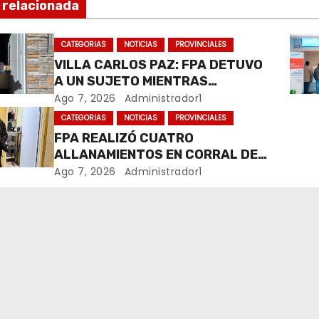
 relacionada
CATEGORIAS
NOTICIAS
PROVINCIALES
VILLA CARLOS PAZ: FPA DETUVO
A UN SUJETO MIENTRAS
COMERCIALIZABA COCAÍNA Y
Ago 7, 2026
Administrador1
MARIHUANA EN UNA PLAZA
CATEGORIAS
NOTICIAS
PROVINCIALES
FPA REALIZÓ CUATRO
ALLANAMIENTOS EN CORRAL DE
BUSTOS-IFFLINGER
Ago 7, 2026
Administrador1