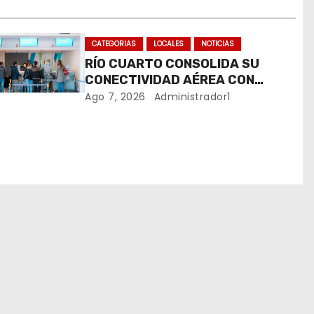
CATEGORIAS
LOCALES
NOTICIAS
RÍO CUARTO CONSOLIDA SU
CONECTIVIDAD AÉREA CON
CUATRO VUELOS SEMANALES A
Ago 7, 2026
Administrador1
BUENOS AIRES