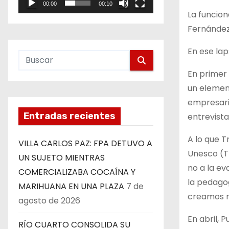
00:00
00:10
e
La funcion
o
Fernández
En ese lap
En primer 
un elemen
empresaria
Entradas recientes
entrevista
A lo que T
VILLA CARLOS PAZ: FPA DETUVO A
Unesco (TE
UN SUJETO MIENTRAS
no a la ev
COMERCIALIZABA COCAÍNA Y
la pedagog
MARIHUANA EN UNA PLAZA
7 de
creamos n
agosto de 2026
En abril, 
RÍO CUARTO CONSOLIDA SU