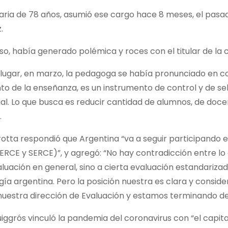
aria de 78 años, asumió ese cargo hace 8 meses, el pasad
.
so, había generado polémica y roces con el titular de la c
lugar, en marzo, la pedagoga se había pronunciado en co
to de la enseñanza, es un instrumento de control y de se
l. Lo que busca es reducir cantidad de alumnos, de doce
.
rotta respondió que Argentina “va a seguir participando 
RCE y SERCE)”, y agregó: “No hay contradicción entre lo qu
aluación en general, sino a cierta evaluación estandari
ía argentina. Pero la posición nuestra es clara y consid
uestra dirección de Evaluación y estamos terminando de 
Puiggrós vinculó la pandemia del coronavirus con “el capita