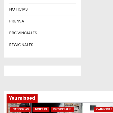
a
NOTICIAS
s
PRENSA
PROVINCIALES
REGIONALES
You missed
CATEGORIAS
NOTICIAS
PROVINCIALES
CATEGORIAS