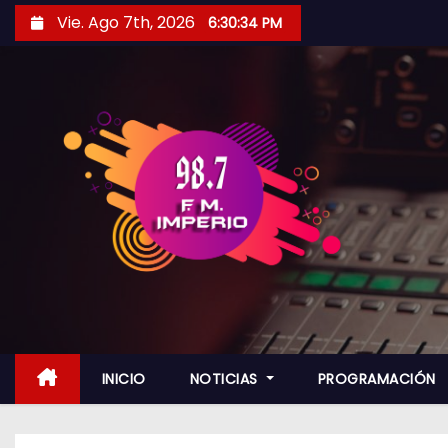
S
Vie. Ago 7th, 2026
6:30:36 PM
a
l
t
a
r
a
l
c
o
n
t
e
n
INICIO
NOTICIAS
PROGRAMACIÓN
i
d