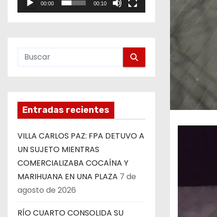
00:00
00:10
e
o
Entradas recientes
VILLA CARLOS PAZ: FPA DETUVO A
UN SUJETO MIENTRAS
COMERCIALIZABA COCAÍNA Y
MARIHUANA EN UNA PLAZA
7 de
agosto de 2026
RÍO CUARTO CONSOLIDA SU