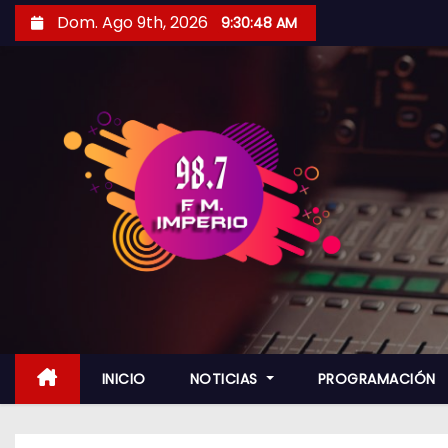
S
Dom. Ago 9th, 2026
9:30:50 AM
a
l
t
a
r
a
l
c
o
n
t
e
n
INICIO
NOTICIAS
PROGRAMACIÓN
i
d