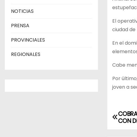
estupefac
NOTICIAS
El operati
PRENSA
ciudad de B
PROVINCIALES
En el domi
elementos
REGIONALES
Cabe menci
Por último
joven a se
COBRAN
N
CON DN
a