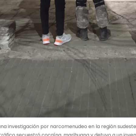
na investigación por narcomenudeo en la región sudeste d
tráfico secuestró cocaína, marihuana y detuvo a un joven