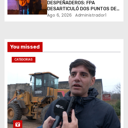
DESPEÑADEROS: FPA
d
DESARTICULÓ DOS PUNTOS DE
VENTA DE DROGAS. TRES
Ago 6, 2026
Administrador1
a
DETENIDOS
s
You missed
CATEGORIAS