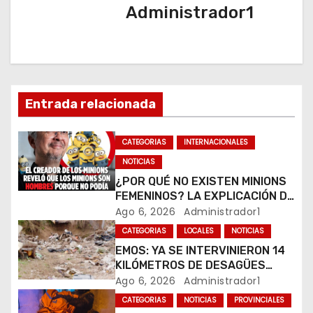
c
Administrador1
i
ó
n
Entrada relacionada
d
CATEGORIAS
INTERNACIONALES
e
NOTICIAS
e
¿POR QUÉ NO EXISTEN MINIONS
FEMENINOS? LA EXPLICACIÓN DE
n
SU CREADOR QUE VOLVIÓ A
Ago 6, 2026
Administrador1
VIRALIZARSE
CATEGORIAS
LOCALES
NOTICIAS
t
EMOS: YA SE INTERVINIERON 14
r
KILÓMETROS DE DESAGÜES
PLUVIALES
Ago 6, 2026
Administrador1
a
CATEGORIAS
NOTICIAS
PROVINCIALES