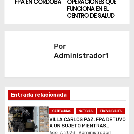
v
FPA EN CÓRDOBA
OPERACIONES QUE
FUNCIONA EN EL
e
CENTRO DE SALUD
g
a
Por
c
Administrador1
i
ó
n
Entrada relacionada
d
CATEGORIAS
NOTICIAS
PROVINCIALES
e
VILLA CARLOS PAZ: FPA DETUVO
e
A UN SUJETO MIENTRAS
COMERCIALIZABA COCAÍNA Y
Ago 7, 2026
Administrador1