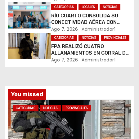
n
MARIHUANA EN UNA PLAZA
CATEGORIAS
LOCALES
NOTICIAS
RÍO CUARTO CONSOLIDA SU
t
CONECTIVIDAD AÉREA CON
CUATRO VUELOS SEMANALES A
Ago 7, 2026
Administrador1
r
BUENOS AIRES
CATEGORIAS
NOTICIAS
PROVINCIALES
a
FPA REALIZÓ CUATRO
ALLANAMIENTOS EN CORRAL DE
d
BUSTOS-IFFLINGER
Ago 7, 2026
Administrador1
a
s
You missed
CATEGORIAS
NOTICIAS
PROVINCIALES