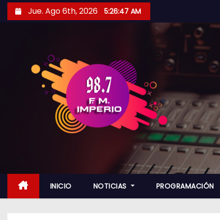
S
Jue. Ago 6th, 2026
5:26:49 AM
a
l
t
a
r
a
l
c
o
n
t
e
n
INICIO
NOTICIAS
PROGRAMACIÓN
i
d