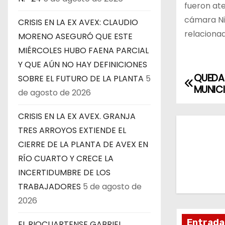
fueron ate
cámara Ni
CRISIS EN LA EX AVEX: CLAUDIO
relaciona
MORENO ASEGURÓ QUE ESTE
MIÉRCOLES HUBO FAENA PARCIAL
Y QUE AÚN NO HAY DEFINICIONES
QUEDAR
N
SOBRE EL FUTURO DE LA PLANTA
5
MUNICI
de agosto de 2026
a
CRISIS EN LA EX AVEX. GRANJA
v
TRES ARROYOS EXTIENDE EL
e
CIERRE DE LA PLANTA DE AVEX EN
RÍO CUARTO Y CRECE LA
g
INCERTIDUMBRE DE LOS
a
TRABAJADORES
5 de agosto de
2026
c
Entrada
EL RIOCUARTENSE GABRIEL