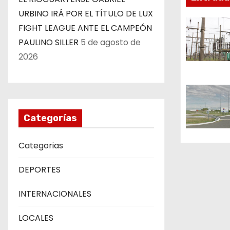
i
URBINO IRÁ POR EL TÍTULO DE LUX
ó
FIGHT LEAGUE ANTE EL CAMPEÓN
PAULINO SILLER
5 de agosto de
n
2026
d
e
e
Categorías
n
Categorias
t
DEPORTES
r
INTERNACIONALES
a
d
LOCALES