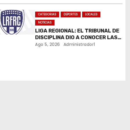
CATEGORIAS
DEPORTES
LOCALES
NOTICIAS
LIGA REGIONAL: EL TRIBUNAL DE
DISCIPLINA DIO A CONOCER LAS
SANCIONES DEL BOLETÍN OFICIAL
Ago 5, 2026
Administrador1
N.º 24