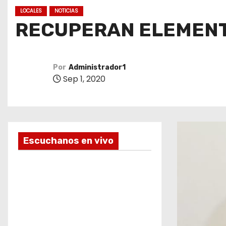
o
LOCALES
NOTICIAS
RECUPERAN ELEMENT
Por
Administrador1
Sep 1, 2020
Escuchanos en vivo