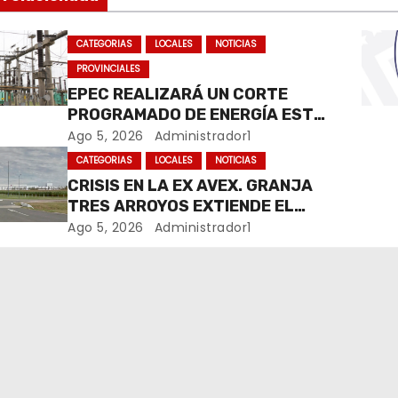
CATEGORIAS
LOCALES
NOTICIAS
PROVINCIALES
EPEC REALIZARÁ UN CORTE
PROGRAMADO DE ENERGÍA ESTE
JUEVES EN RÍO CUARTO
Ago 5, 2026
Administrador1
CATEGORIAS
LOCALES
NOTICIAS
CRISIS EN LA EX AVEX. GRANJA
TRES ARROYOS EXTIENDE EL
CIERRE DE LA PLANTA DE AVEX
Ago 5, 2026
Administrador1
EN RÍO CUARTO Y CRECE LA
INCERTIDUMBRE DE LOS
TRABAJADORES