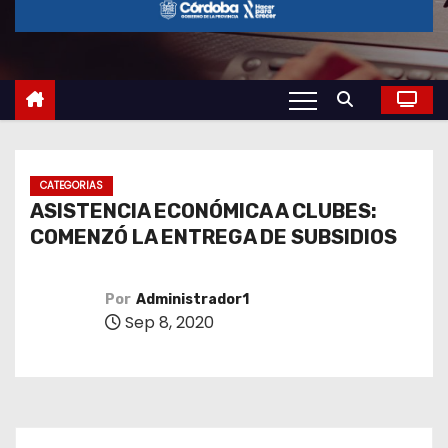
o
CATEGORIAS
ASISTENCIA ECONÓMICA A CLUBES:
COMENZÓ LA ENTREGA DE SUBSIDIOS
Por
Administrador1
Sep 8, 2020