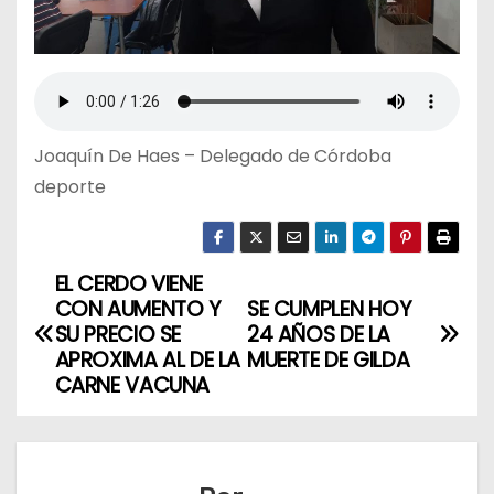
Joaquín De Haes – Delegado de Córdoba
deporte
EL CERDO VIENE
N
CON AUMENTO Y
SE CUMPLEN HOY
a
SU PRECIO SE
24 AÑOS DE LA
APROXIMA AL DE LA
MUERTE DE GILDA
v
CARNE VACUNA
e
g