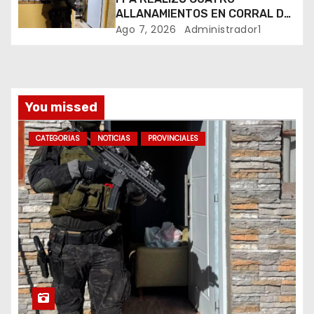
ALLANAMIENTOS EN CORRAL DE
a
BUSTOS-IFFLINGER
Ago 7, 2026
Administrador1
d
a
You missed
s
CATEGORIAS
NOTICIAS
PROVINCIALES