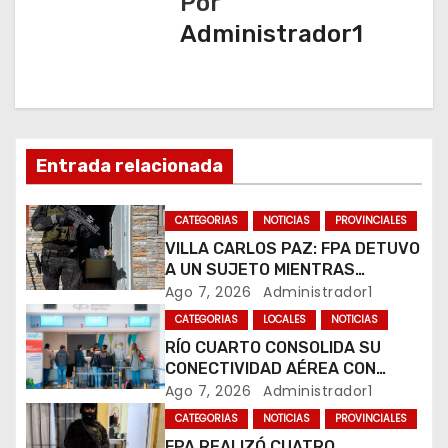
Por
a
Administrador1
c
i
ó
Entrada relacionada
n
CATEGORIAS
NOTICIAS
PROVINCIALES
d
VILLA CARLOS PAZ: FPA DETUVO
A UN SUJETO MIENTRAS
e
COMERCIALIZABA COCAÍNA Y
Ago 7, 2026
Administrador1
MARIHUANA EN UNA PLAZA
e
CATEGORIAS
LOCALES
NOTICIAS
RÍO CUARTO CONSOLIDA SU
n
CONECTIVIDAD AÉREA CON
CUATRO VUELOS SEMANALES A
Ago 7, 2026
Administrador1
t
BUENOS AIRES
CATEGORIAS
NOTICIAS
PROVINCIALES
r
FPA REALIZÓ CUATRO