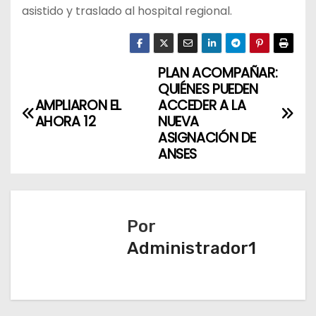
asistido y traslado al hospital regional.
PLAN ACOMPAÑAR:
N
QUIÉNES PUEDEN
a
AMPLIARON EL
ACCEDER A LA
AHORA 12
NUEVA
v
ASIGNACIÓN DE
ANSES
e
g
a
Por
Administrador1
c
i