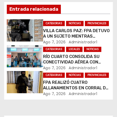
ó
n
Entrada relacionada
d
CATEGORIAS
NOTICIAS
PROVINCIALES
e
VILLA CARLOS PAZ: FPA DETUVO
A UN SUJETO MIENTRAS
e
COMERCIALIZABA COCAÍNA Y
Ago 7, 2026
Administrador1
MARIHUANA EN UNA PLAZA
CATEGORIAS
LOCALES
NOTICIAS
n
RÍO CUARTO CONSOLIDA SU
CONECTIVIDAD AÉREA CON
t
CUATRO VUELOS SEMANALES A
Ago 7, 2026
Administrador1
BUENOS AIRES
r
CATEGORIAS
NOTICIAS
PROVINCIALES
FPA REALIZÓ CUATRO
a
ALLANAMIENTOS EN CORRAL DE
BUSTOS-IFFLINGER
Ago 7, 2026
Administrador1
d
a