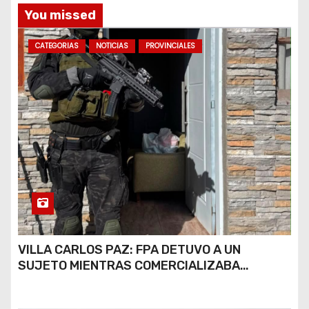
s
You missed
CATEGORIAS
NOTICIAS
PROVINCIALES
VILLA CARLOS PAZ: FPA DETUVO A UN
SUJETO MIENTRAS COMERCIALIZABA
COCAÍNA Y MARIHUANA EN UNA PLAZA