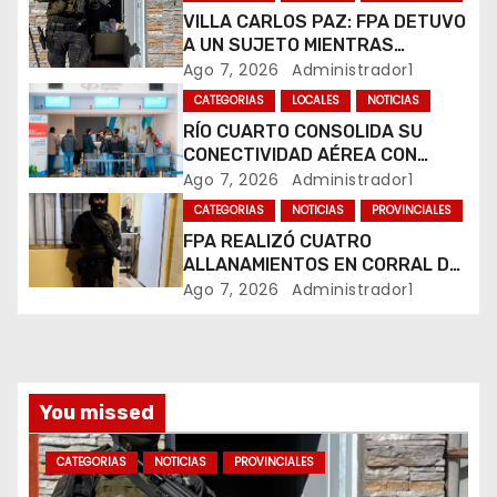
e
VILLA CARLOS PAZ: FPA DETUVO
A UN SUJETO MIENTRAS
e
COMERCIALIZABA COCAÍNA Y
Ago 7, 2026
Administrador1
MARIHUANA EN UNA PLAZA
CATEGORIAS
LOCALES
NOTICIAS
n
RÍO CUARTO CONSOLIDA SU
CONECTIVIDAD AÉREA CON
t
CUATRO VUELOS SEMANALES A
Ago 7, 2026
Administrador1
BUENOS AIRES
r
CATEGORIAS
NOTICIAS
PROVINCIALES
FPA REALIZÓ CUATRO
a
ALLANAMIENTOS EN CORRAL DE
BUSTOS-IFFLINGER
Ago 7, 2026
Administrador1
d
a
s
You missed
CATEGORIAS
NOTICIAS
PROVINCIALES