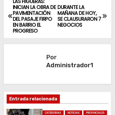
LAS HIGUERAS:
N
INICIAN LA OBRA DE
DURANTE LA
a
PAVIMENTACIÓN
MAÑANA DE HOY,
DEL PASAJE FIRPO
SE CLAUSURARON 7
v
EN BARRIO EL
NEGOCIOS
PROGRESO
e
g
a
Por
Administrador1
c
i
ó
n
Entrada relacionada
d
CATEGORIAS
NOTICIAS
PROVINCIALES