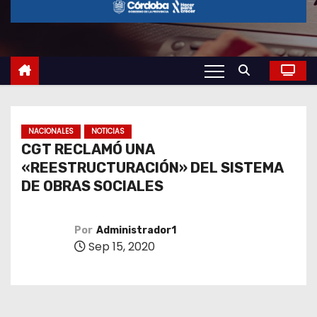
o
NACIONALES
NOTICIAS
CGT RECLAMÓ UNA
«REESTRUCTURACIÓN» DEL SISTEMA
DE OBRAS SOCIALES
Por
Administrador1
Sep 15, 2020