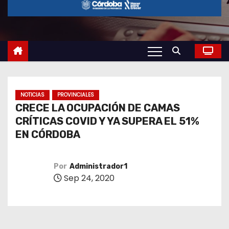
o
NOTICIAS
PROVINCIALES
CRECE LA OCUPACIÓN DE CAMAS
CRÍTICAS COVID Y YA SUPERA EL 51%
EN CÓRDOBA
Por
Administrador1
Sep 24, 2020