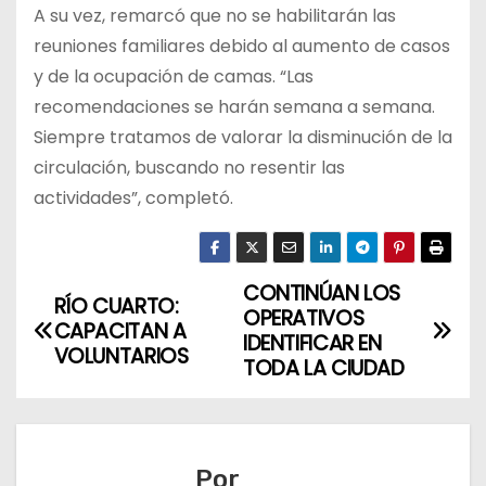
A su vez, remarcó que no se habilitarán las
reuniones familiares debido al aumento de casos
y de la ocupación de camas. “Las
recomendaciones se harán semana a semana.
Siempre tratamos de valorar la disminución de la
circulación, buscando no resentir las
actividades”, completó.
CONTINÚAN LOS
N
RÍO CUARTO:
OPERATIVOS
CAPACITAN A
a
IDENTIFICAR EN
VOLUNTARIOS
TODA LA CIUDAD
v
e
Por
g