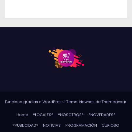
DE AVEX EN RÍO CUARTO Y CRECE LA
INCERTIDUMBRE DE LOS TRABAJADORES
Funciona gracias a WordPress
|
Tema: Newses de
Themeansar
.
Home
°LOCALES°
°NOSOTROS°
°NOVEDADES°
°PUBLICIDAD°
NOTICIAS
PROGRAMACIÓN
CURIOSO