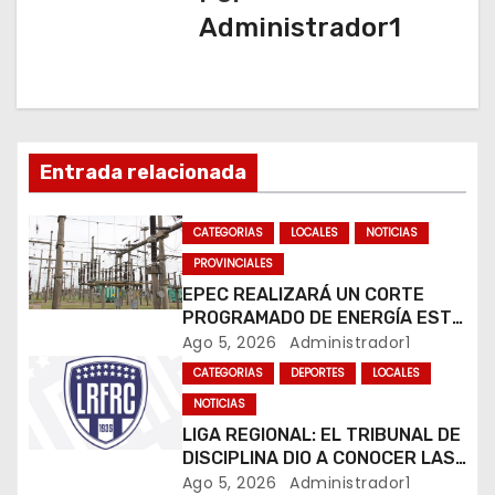
Administrador1
a
c
i
Entrada relacionada
ó
n
CATEGORIAS
LOCALES
NOTICIAS
PROVINCIALES
d
EPEC REALIZARÁ UN CORTE
e
PROGRAMADO DE ENERGÍA ESTE
JUEVES EN RÍO CUARTO
Ago 5, 2026
Administrador1
e
CATEGORIAS
DEPORTES
LOCALES
n
NOTICIAS
LIGA REGIONAL: EL TRIBUNAL DE
t
DISCIPLINA DIO A CONOCER LAS
SANCIONES DEL BOLETÍN
Ago 5, 2026
Administrador1