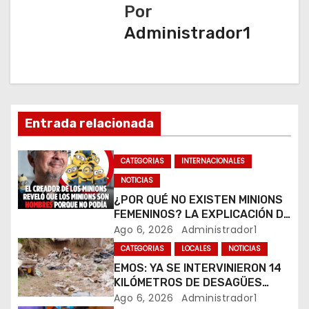
Por
g
Administrador1
a
c
i
Entrada relacionada
ó
n
CATEGORIAS
INTERNACIONALES
NOTICIAS
d
¿POR QUÉ NO EXISTEN MINIONS
e
FEMENINOS? LA EXPLICACIÓN DE
SU CREADOR QUE VOLVIÓ A
Ago 6, 2026
Administrador1
e
VIRALIZARSE
CATEGORIAS
LOCALES
NOTICIAS
EMOS: YA SE INTERVINIERON 14
n
KILÓMETROS DE DESAGÜES
PLUVIALES
Ago 6, 2026
Administrador1
t