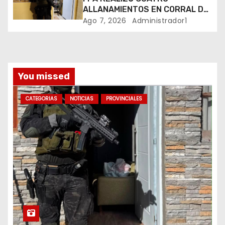
a
ALLANAMIENTOS EN CORRAL DE
BUSTOS-IFFLINGER
Ago 7, 2026
Administrador1
d
a
s
You missed
CATEGORIAS
NOTICIAS
PROVINCIALES