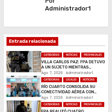
a
Por
Administrador1
c
i
ó
n
Entrada relacionada
d
CATEGORIAS
NOTICIAS
PROVINCIALES
e
VILLA CARLOS PAZ: FPA DETUVO
A UN SUJETO MIENTRAS
e
COMERCIALIZABA COCAÍNA Y
Ago 7, 2026
Administrador1
MARIHUANA EN UNA PLAZA
CATEGORIAS
LOCALES
NOTICIAS
n
RÍO CUARTO CONSOLIDA SU
CONECTIVIDAD AÉREA CON
t
CUATRO VUELOS SEMANALES A
Ago 7, 2026
Administrador1
BUENOS AIRES
r
CATEGORIAS
NOTICIAS
PROVINCIALES
FPA REALIZÓ CUATRO