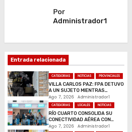
g
Por
a
Administrador1
c
i
ó
Entrada relacionada
n
CATEGORIAS
NOTICIAS
PROVINCIALES
d
VILLA CARLOS PAZ: FPA DETUVO
A UN SUJETO MIENTRAS
e
COMERCIALIZABA COCAÍNA Y
Ago 7, 2026
Administrador1
MARIHUANA EN UNA PLAZA
e
CATEGORIAS
LOCALES
NOTICIAS
RÍO CUARTO CONSOLIDA SU
n
CONECTIVIDAD AÉREA CON
CUATRO VUELOS SEMANALES A
Ago 7, 2026
Administrador1
t
BUENOS AIRES