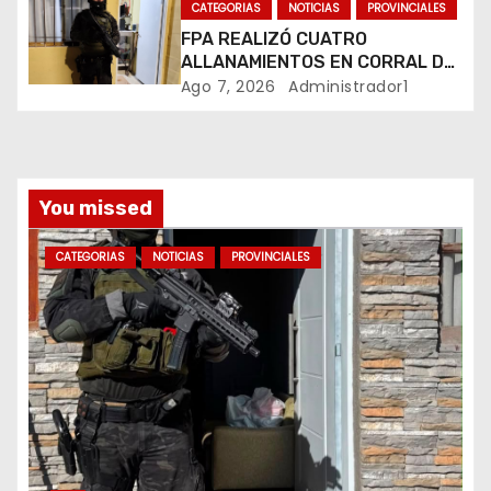
CATEGORIAS
NOTICIAS
PROVINCIALES
r
FPA REALIZÓ CUATRO
ALLANAMIENTOS EN CORRAL DE
a
BUSTOS-IFFLINGER
Ago 7, 2026
Administrador1
d
a
You missed
s
CATEGORIAS
NOTICIAS
PROVINCIALES