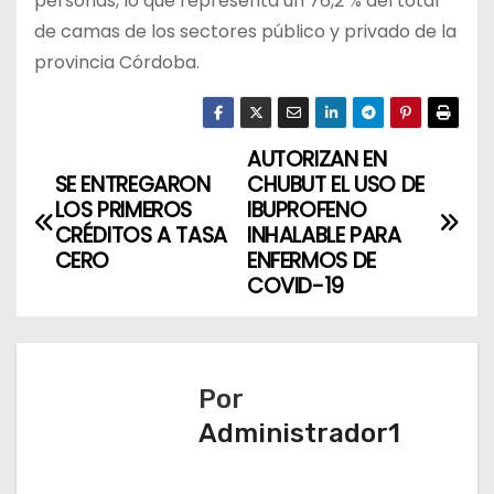
personas, lo que representa un 76,2 % del total
de camas de los sectores público y privado de la
provincia Córdoba.
AUTORIZAN EN
N
SE ENTREGARON
CHUBUT EL USO DE
a
LOS PRIMEROS
IBUPROFENO
CRÉDITOS A TASA
INHALABLE PARA
v
CERO
ENFERMOS DE
COVID-19
e
g
a
Por
Administrador1
c
i