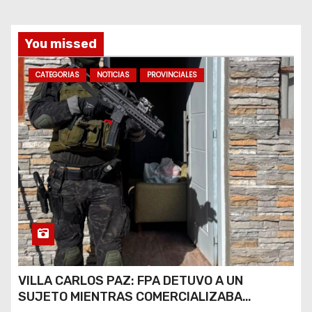
a
s
You missed
CATEGORIAS
NOTICIAS
PROVINCIALES
VILLA CARLOS PAZ: FPA DETUVO A UN
SUJETO MIENTRAS COMERCIALIZABA