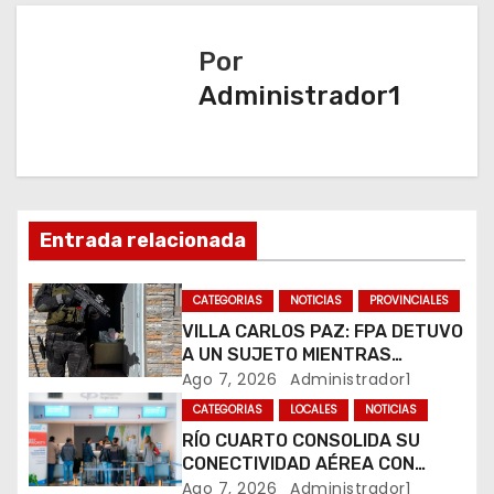
g
a
Por
Administrador1
c
i
ó
n
Entrada relacionada
d
CATEGORIAS
NOTICIAS
PROVINCIALES
e
VILLA CARLOS PAZ: FPA DETUVO
A UN SUJETO MIENTRAS
e
COMERCIALIZABA COCAÍNA Y
Ago 7, 2026
Administrador1
MARIHUANA EN UNA PLAZA
CATEGORIAS
LOCALES
NOTICIAS
n
RÍO CUARTO CONSOLIDA SU
CONECTIVIDAD AÉREA CON
t
CUATRO VUELOS SEMANALES A
Ago 7, 2026
Administrador1