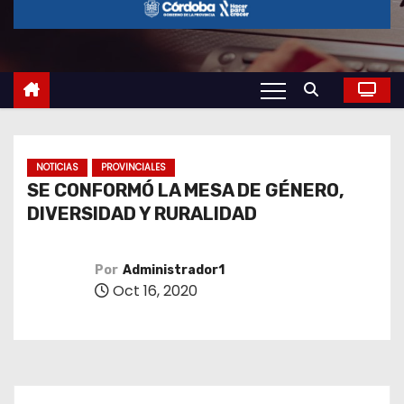
o
NOTICIAS
PROVINCIALES
SE CONFORMÓ LA MESA DE GÉNERO,
DIVERSIDAD Y RURALIDAD
Por
Administrador1
Oct 16, 2020