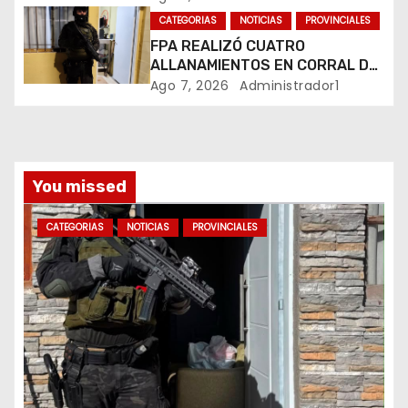
BUENOS AIRES
r
CATEGORIAS
NOTICIAS
PROVINCIALES
FPA REALIZÓ CUATRO
a
ALLANAMIENTOS EN CORRAL DE
BUSTOS-IFFLINGER
Ago 7, 2026
Administrador1
d
a
s
You missed
CATEGORIAS
NOTICIAS
PROVINCIALES