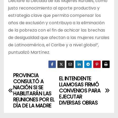
Declare la Década de las Mujeres Rurales, como
justo reconocimiento al aporte productivo y
estrategia clave que permita compensar los
años de exclusión y contribuya a la eliminación
de la pobreza con el fin de achicar las brechas
de desigualdad que afectan a las mujeres rurales
de Latinoamérica, el Caribe y a nivel global”,
puntualizó Martínez.
PROVINCIA
N
EL INTENDENTE
CONSULTÓ A
LLAMOSAS FIRMÓ
a
NACIÓN SI SE
CONVENIOS PARA
HABILITARÁN LAS
EJECUTAR
v
REUNIONES POR EL
DIVERSAS OBRAS
DÍA DE LA MADRE
e