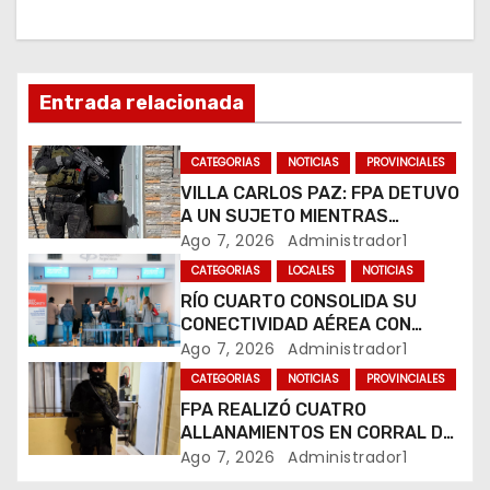
i
ó
n
Entrada relacionada
d
CATEGORIAS
NOTICIAS
PROVINCIALES
e
VILLA CARLOS PAZ: FPA DETUVO
A UN SUJETO MIENTRAS
e
COMERCIALIZABA COCAÍNA Y
Ago 7, 2026
Administrador1
MARIHUANA EN UNA PLAZA
CATEGORIAS
LOCALES
NOTICIAS
n
RÍO CUARTO CONSOLIDA SU
CONECTIVIDAD AÉREA CON
t
CUATRO VUELOS SEMANALES A
Ago 7, 2026
Administrador1
BUENOS AIRES
r
CATEGORIAS
NOTICIAS
PROVINCIALES
FPA REALIZÓ CUATRO
a
ALLANAMIENTOS EN CORRAL DE
BUSTOS-IFFLINGER
Ago 7, 2026
Administrador1
d