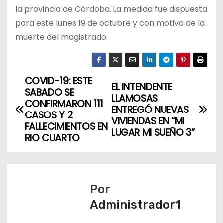
la provincia de Córdoba. La medida fue dispuesta
para este lunes 19 de octubre y con motivo de la
muerte del magistrado.
COVID-19: ESTE
N
EL INTENDENTE
SABADO SE
LLAMOSAS
a
CONFIRMARON 111
ENTREGÓ NUEVAS
CASOS Y 2
VIVIENDAS EN “MI
v
FALLECIMIENTOS EN
LUGAR MI SUEÑO 3”
RIO CUARTO
e
g
a
Por
Administrador1
c