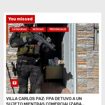
a
s
You missed
CATEGORIAS
NOTICIAS
PROVINCIALES
VILLA CARLOS PAZ: FPA DETUVO A UN
SUJETO MIENTRAS COMERCIALIZABA