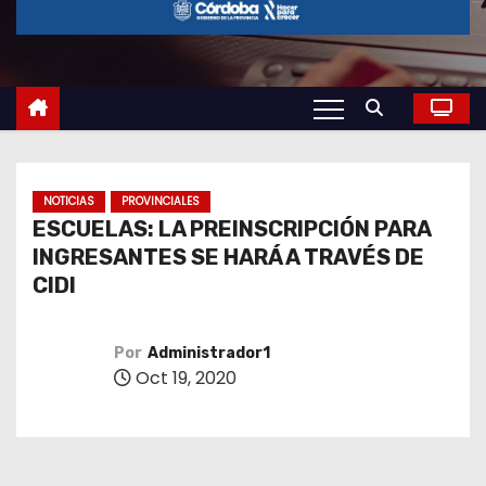
o
NOTICIAS
PROVINCIALES
ESCUELAS: LA PREINSCRIPCIÓN PARA
INGRESANTES SE HARÁ A TRAVÉS DE
CIDI
Por
Administrador1
Oct 19, 2020