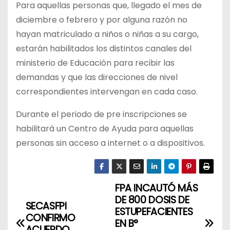
Para aquellas personas que, llegado el mes de
diciembre o febrero y por alguna razón no
hayan matriculado a niños o niñas a su cargo,
estarán habilitados los distintos canales del
ministerio de Educación para recibir las
demandas y que las direcciones de nivel
correspondientes intervengan en cada caso.
Durante el periodo de pre inscripciones se
habilitará un Centro de Ayuda para aquellas
personas sin acceso a internet o a dispositivos.
FPA INCAUTÓ MÁS
N
DE 800 DOSIS DE
SECASFPI
a
ESTUPEFACIENTES
CONFIRMO
EN B°
ACUERDO