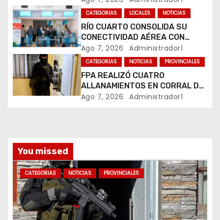
n
MARIHUANA EN UNA PLAZA
CATEGORIAS
LOCALES
NOTICIAS
RÍO CUARTO CONSOLIDA SU
t
CONECTIVIDAD AÉREA CON
CUATRO VUELOS SEMANALES A
Ago 7, 2026
Administrador1
r
BUENOS AIRES
CATEGORIAS
NOTICIAS
PROVINCIALES
a
FPA REALIZÓ CUATRO
ALLANAMIENTOS EN CORRAL DE
d
BUSTOS-IFFLINGER
Ago 7, 2026
Administrador1
a
s
You missed
CATEGORIAS
NOTICIAS
PROVINCIALES