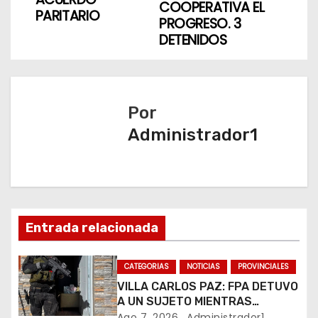
v
COOPERATIVA EL
PARITARIO
PROGRESO. 3
e
DETENIDOS
g
a
Por
c
Administrador1
i
ó
n
Entrada relacionada
d
CATEGORIAS
NOTICIAS
PROVINCIALES
e
VILLA CARLOS PAZ: FPA DETUVO
e
A UN SUJETO MIENTRAS
COMERCIALIZABA COCAÍNA Y
Ago 7, 2026
Administrador1