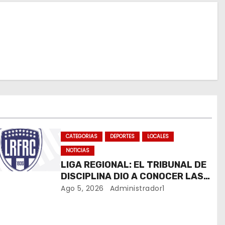
CATEGORIAS
DEPORTES
LOCALES
NOTICIAS
LIGA REGIONAL: EL TRIBUNAL DE
DISCIPLINA DIO A CONOCER LAS
SANCIONES DEL BOLETÍN OFICIAL
Ago 5, 2026
Administrador1
N.º 24