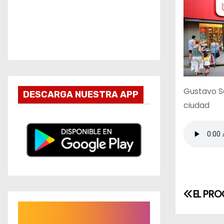
Gustavo Sa
DESCARGA NUESTRA APP
ciudad
N
EL PRO
R
a
e