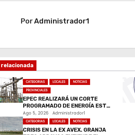
Por
Administrador1
 relacionada
CATEGORIAS
LOCALES
NOTICIAS
PROVINCIALES
EPEC REALIZARÁ UN CORTE
PROGRAMADO DE ENERGÍA ESTE
JUEVES EN RÍO CUARTO
Ago 5, 2026
Administrador1
CATEGORIAS
LOCALES
NOTICIAS
CRISIS EN LA EX AVEX. GRANJA