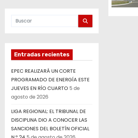
n
t
r
a
Entradas recientes
d
EPEC REALIZARÁ UN CORTE
a
PROGRAMADO DE ENERGÍA ESTE
s
JUEVES EN RÍO CUARTO
5 de
agosto de 2026
LIGA REGIONAL: EL TRIBUNAL DE
DISCIPLINA DIO A CONOCER LAS
SANCIONES DEL BOLETÍN OFICIAL
N.º 24
5 de agosto de 2026