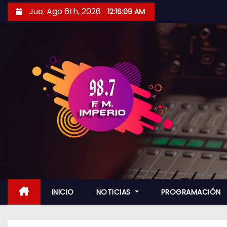
S
Jue. Ago 6th, 2026
12:16:10 AM
a
l
t
a
r
a
l
c
o
n
t
e
n
INICIO
NOTICIAS
PROGRAMACIÓN
i
d