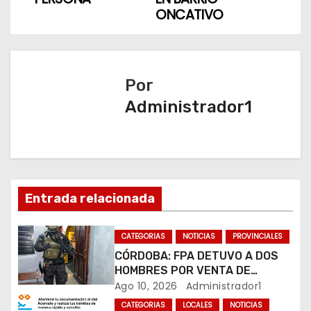
v
ONCATIVO
e
g
Por
a
Administrador1
c
i
ó
Entrada relacionada
n
CATEGORIAS
NOTICIAS
PROVINCIALES
d
CÓRDOBA: FPA DETUVO A DOS
HOMBRES POR VENTA DE
e
DROGAS EN TRES BARRIOS DE
Ago 10, 2026
Administrador1
LA CAPITAL
e
CATEGORIAS
LOCALES
NOTICIAS