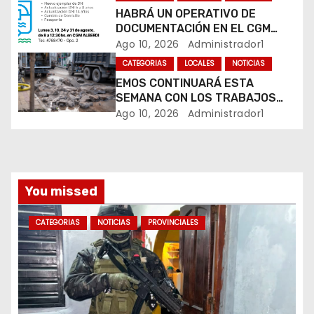
HABRÁ UN OPERATIVO DE
n
DOCUMENTACIÓN EN EL CGM
ALBERDI
Ago 10, 2026
Administrador1
t
CATEGORIAS
LOCALES
NOTICIAS
r
EMOS CONTINUARÁ ESTA
SEMANA CON LOS TRABAJOS
a
SOBRE CALLE ALVEAR
Ago 10, 2026
Administrador1
d
a
You missed
s
CATEGORIAS
NOTICIAS
PROVINCIALES