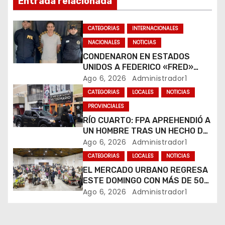
n
Entrada relacionada
d
CATEGORIAS
INTERNACIONALES
e
NACIONALES
NOTICIAS
CONDENARON EN ESTADOS
e
UNIDOS A FEDERICO «FRED»
MACHADO POR LAVADO DE
Ago 6, 2026
Administrador1
n
DINERO Y FRAUDE
CATEGORIAS
LOCALES
NOTICIAS
t
PROVINCIALES
RÍO CUARTO: FPA APREHENDIÓ A
r
UN HOMBRE TRAS UN HECHO DE
HURTO EN UNA VETERINARIA
Ago 6, 2026
Administrador1
a
CATEGORIAS
LOCALES
NOTICIAS
d
EL MERCADO URBANO REGRESA
ESTE DOMINGO CON MÁS DE 50
a
EMPRENDEDORES LOCALES
Ago 6, 2026
Administrador1
s