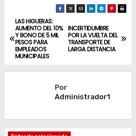
LAS HIGUERAS:
N
AUMENTO DEL 10%
INCERTIDUMBRE
a
Y BONO DE 5 MIL
POR LA VUELTA DEL
PESOS PARA
TRANSPORTE DE
v
EMPLEADOS
LARGA DISTANCIA
MUNICIPALES
e
g
a
Por
Administrador1
c
i
ó