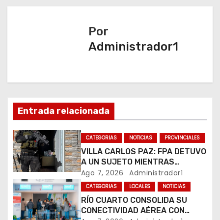
g
a
Por
Administrador1
c
i
ó
n
Entrada relacionada
d
CATEGORIAS
NOTICIAS
PROVINCIALES
e
VILLA CARLOS PAZ: FPA DETUVO
A UN SUJETO MIENTRAS
e
COMERCIALIZABA COCAÍNA Y
Ago 7, 2026
Administrador1
MARIHUANA EN UNA PLAZA
CATEGORIAS
LOCALES
NOTICIAS
n
RÍO CUARTO CONSOLIDA SU
CONECTIVIDAD AÉREA CON
t