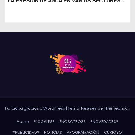
LA PRESIÓN DE AGUA EN VARIOS SECTORES
DE RÍO CUARTO
Funciona gracias a WordPress
|
Tema: Newses de
Themeansar
.
Home
°LOCALES°
°NOSOTROS°
°NOVEDADES°
°PUBLICIDAD°
NOTICIAS
PROGRAMACIÓN
CURIOSO