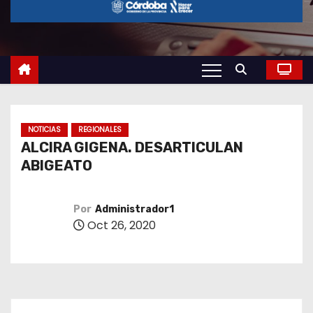
o
NOTICIAS
REGIONALES
ALCIRA GIGENA. DESARTICULAN
ABIGEATO
Por
Administrador1
Oct 26, 2020