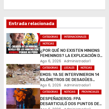
ó
n
d
Entrada relacionada
e
CATEGORIAS
INTERNACIONALES
e
NOTICIAS
¿POR QUÉ NO EXISTEN MINIONS
n
FEMENINOS? LA EXPLICACIÓN DE
SU CREADOR QUE VOLVIÓ A
Ago 6, 2026
Administrador1
t
VIRALIZARSE
CATEGORIAS
LOCALES
NOTICIAS
r
EMOS: YA SE INTERVINIERON 14
KILÓMETROS DE DESAGÜES
a
PLUVIALES
Ago 6, 2026
Administrador1
CATEGORIAS
NOTICIAS
PROVINCIALES
d
DESPEÑADEROS: FPA
a
DESARTICULÓ DOS PUNTOS DE
VENTA DE DROGAS. TRES