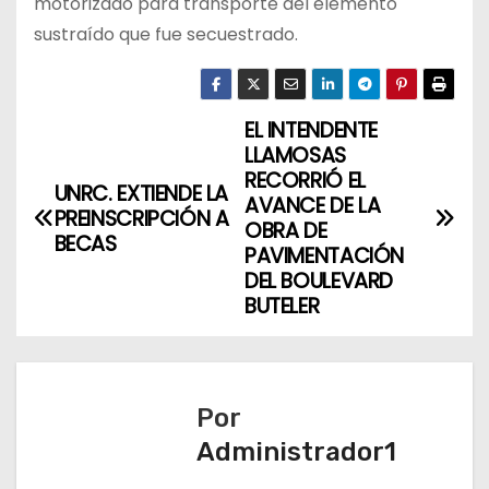
motorizado para transporte del elemento
sustraído que fue secuestrado.
EL INTENDENTE
N
LLAMOSAS
a
RECORRIÓ EL
UNRC. EXTIENDE LA
AVANCE DE LA
PREINSCRIPCIÓN A
v
OBRA DE
BECAS
PAVIMENTACIÓN
e
DEL BOULEVARD
BUTELER
g
a
c
Por
Administrador1
i