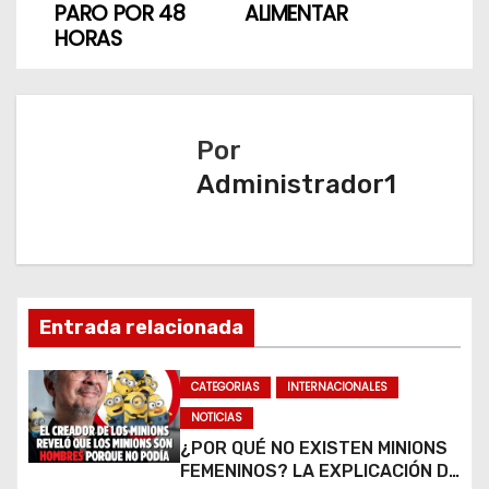
PARO POR 48
ALIMENTAR
e
HORAS
g
a
Por
c
Administrador1
i
ó
n
Entrada relacionada
d
CATEGORIAS
INTERNACIONALES
e
NOTICIAS
e
¿POR QUÉ NO EXISTEN MINIONS
FEMENINOS? LA EXPLICACIÓN DE