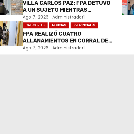
VILLA CARLOS PAZ: FPA DETUVO
A UN SUJETO MIENTRAS
COMERCIALIZABA COCAÍNA Y
Ago 7, 2026
Administrador1
MARIHUANA EN UNA PLAZA
CATEGORIAS
NOTICIAS
PROVINCIALES
FPA REALIZÓ CUATRO
ALLANAMIENTOS EN CORRAL DE
BUSTOS-IFFLINGER
Ago 7, 2026
Administrador1