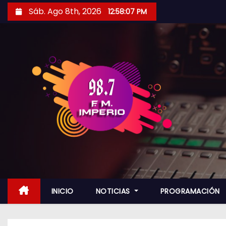
S
Sáb. Ago 8th, 2026
12:58:08 PM
a
l
t
a
r
a
l
c
o
n
t
e
n
INICIO
NOTICIAS
PROGRAMACIÓN
i
d