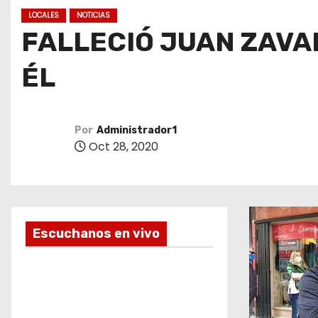
o
LOCALES
NOTICIAS
FALLECIÓ JUAN ZAVA
ÉL
Por
Administrador1
Oct 28, 2020
Escuchanos en vivo