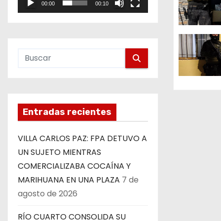
00:00
00:10
e
n
o
d
e
e
n
Entradas recientes
t
r
VILLA CARLOS PAZ: FPA DETUVO A
UN SUJETO MIENTRAS
a
COMERCIALIZABA COCAÍNA Y
d
MARIHUANA EN UNA PLAZA
7 de
agosto de 2026
a
s
RÍO CUARTO CONSOLIDA SU