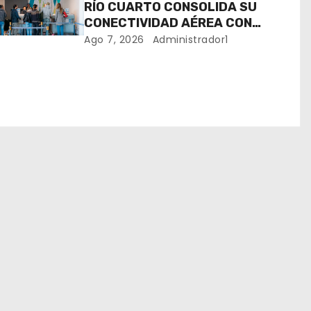
RÍO CUARTO CONSOLIDA SU
CONECTIVIDAD AÉREA CON
CUATRO VUELOS SEMANALES A
Ago 7, 2026
Administrador1
BUENOS AIRES