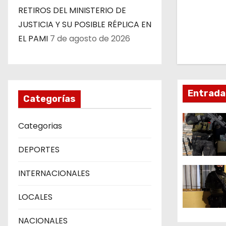
e
RETIROS DEL MINISTERIO DE
g
JUSTICIA Y SU POSIBLE RÉPLICA EN
EL PAMI
7 de agosto de 2026
a
c
i
Entrada
Categorías
ó
Categorias
n
d
DEPORTES
e
INTERNACIONALES
e
LOCALES
n
NACIONALES