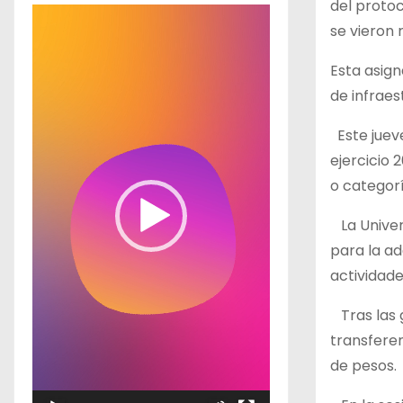
del protoc
R
se vieron 
e
p
Esta asign
r
de infraes
o
Este jueve
d
ejercicio 
u
o categorí
c
t
La Univers
o
para la ad
r
actividad
d
Tras las g
e
transfere
v
de pesos.
í
d