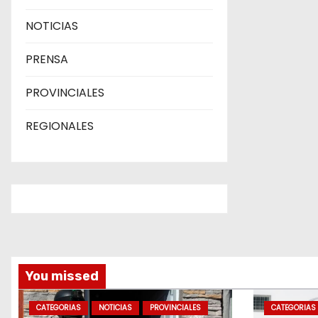
t
NOTICIAS
r
PRENSA
a
PROVINCIALES
d
REGIONALES
a
s
You missed
CATEGORIAS
NOTICIAS
PROVINCIALES
CATEGORIAS