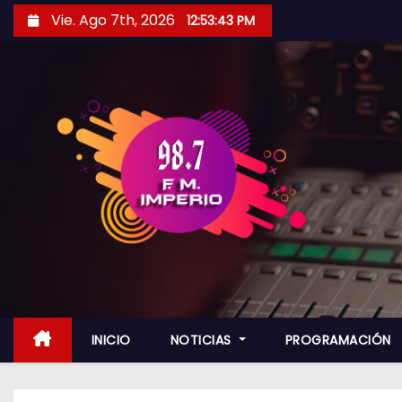
S
Vie. Ago 7th, 2026
12:53:45 PM
a
l
t
a
r
a
l
c
o
n
t
e
n
INICIO
NOTICIAS
PROGRAMACIÓN
i
d