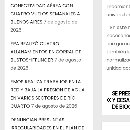
CONECTIVIDAD AÉREA CON
lineamient
CUATRO VUELOS SEMANALES A
universita
BUENOS AIRES
7 de agosto de
En este m
2026
necesarias
que garant
FPA REALIZÓ CUATRO
también la
ALLANAMIENTOS EN CORRAL DE
normalizac
BUSTOS-IFFLINGER
7 de agosto
unidad ac
de 2026
EMOS REALIZA TRABAJOS EN LA
RED Y BAJA LA PRESIÓN DE AGUA
SE PRE
N
EN VARIOS SECTORES DE RÍO
Y DES
a
CUARTO
7 de agosto de 2026
DE BIO
v
DENUNCIAN PRESUNTAS
IRREGULARIDADES EN EL PLAN DE