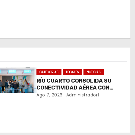
CATEGORIAS
LOCALES
NOTICIAS
RÍO CUARTO CONSOLIDA SU
CONECTIVIDAD AÉREA CON
CUATRO VUELOS SEMANALES A
Ago 7, 2026
Administrador1
BUENOS AIRES