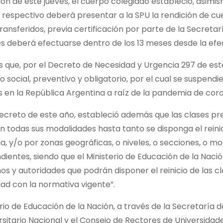
ón de este jueves, el cuerpo colegiado estableció, asimis
respectivo deberá presentar a la SPU la rendición de cu
ransferidos, previa certificación por parte de la Secreta
s deberá efectuarse dentro de los 13 meses desde la efe
que, por el Decreto de Necesidad y Urgencia 297 de este 
o social, preventivo y obligatorio, por el cual se suspendi
 en la República Argentina a raíz de la pandemia de coro
ecreto de este año, estableció además que las clases p
en todas sus modalidades hasta tanto se disponga el reini
a, y/o por zonas geográficas, o niveles, o secciones, o m
ientes, siendo que el Ministerio de Educación de la Naci
 y autoridades que podrán disponer el reinicio de las c
ad con la normativa vigente”.
rio de Educación de la Nación, a través de la Secretaría de
rsitario Nacional y el Consejo de Rectores de Universida