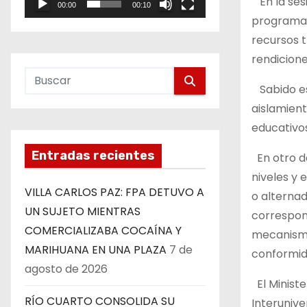
En la sesi
00:00
00:10
e
programa 
o
recursos t
rendicione
Sabido es 
aislamient
educativos
Entradas recientes
En otro d
niveles y 
VILLA CARLOS PAZ: FPA DETUVO A
o alternad
UN SUJETO MIENTRAS
correspond
COMERCIALIZABA COCAÍNA Y
mecanismos
MARIHUANA EN UNA PLAZA
7 de
conformid
agosto de 2026
El Ministe
RÍO CUARTO CONSOLIDA SU
Interunive