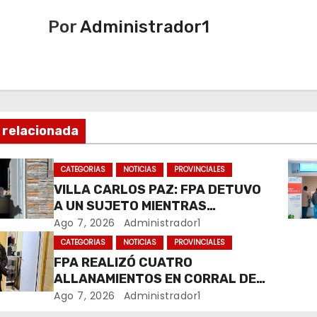
Por
Administrador1
 relacionada
CATEGORIAS
NOTICIAS
PROVINCIALES
VILLA CARLOS PAZ: FPA DETUVO
A UN SUJETO MIENTRAS
COMERCIALIZABA COCAÍNA Y
Ago 7, 2026
Administrador1
MARIHUANA EN UNA PLAZA
CATEGORIAS
NOTICIAS
PROVINCIALES
FPA REALIZÓ CUATRO
ALLANAMIENTOS EN CORRAL DE
BUSTOS-IFFLINGER
Ago 7, 2026
Administrador1