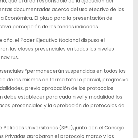
mo, que el área responsable de la ejecución del
entas documentadas acerca del uso efectivo de los
ría Económica. El plazo para la presentación de
ctiva percepción de los fondos indicados.
año, el Poder Ejecutivo Nacional dispuso el
eron las clases presenciales en todos los niveles
navirus.
resenciales “permanecerán suspendidas en todos los
cio de las mismas en forma total o parcial, progresiva
odalidades, previa aprobación de los protocolos
ón debe establecer para cada nivel y modalidad los
lases presenciales y la aprobación de protocolos de
 Políticas Universitarias (SPU), junto con el Consejo
des Privadas aprobaron el protocolo marco y los