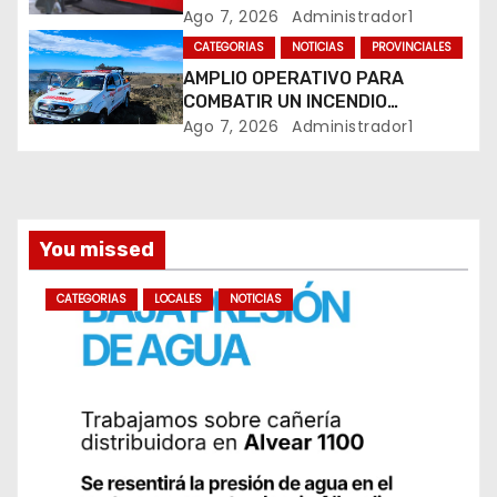
t
DE RETIROS DEL MINISTERIO DE
Ago 7, 2026
Administrador1
JUSTICIA Y SU POSIBLE RÉPLICA
r
CATEGORIAS
NOTICIAS
PROVINCIALES
EN EL PAMI
AMPLIO OPERATIVO PARA
a
COMBATIR UN INCENDIO
FORESTAL EN YACANTO
Ago 7, 2026
Administrador1
d
a
s
You missed
CATEGORIAS
LOCALES
NOTICIAS