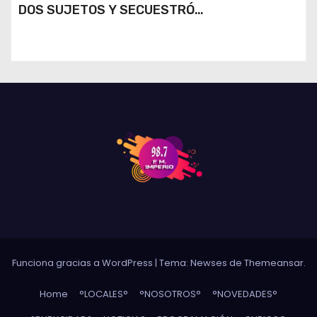
DOS SUJETOS Y SECUESTRÓ
ESTUPEFACIENTES EN JESÚS MARÍA Y
MARCOS JUÁREZ
Funciona gracias a WordPress
|
Tema: Newses de
Themeansar
.
Home
°LOCALES°
°NOSOTROS°
°NOVEDADES°