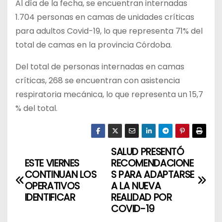
Al día de la fecha, se encuentran internadas
1.704 personas en camas de unidades críticas
para adultos Covid-19, lo que representa 71% del
total de camas en la provincia Córdoba.
Del total de personas internadas en camas
críticas, 268 se encuentran con asistencia
respiratoria mecánica, lo que representa un 15,7
% del total.
SALUD PRESENTÓ
N
ESTE VIERNES
RECOMENDACIONE
a
CONTINUAN LOS
S PARA ADAPTARSE
OPERATIVOS
A LA NUEVA
v
IDENTIFICAR
REALIDAD POR
COVID-19
e