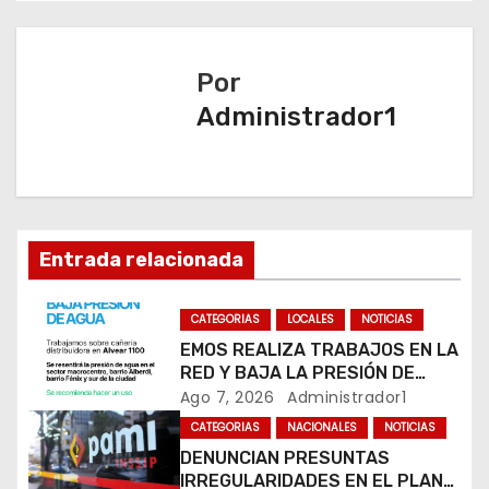
g
a
Por
Administrador1
c
i
ó
n
Entrada relacionada
d
CATEGORIAS
LOCALES
NOTICIAS
e
EMOS REALIZA TRABAJOS EN LA
RED Y BAJA LA PRESIÓN DE
e
AGUA EN VARIOS SECTORES DE
Ago 7, 2026
Administrador1
RÍO CUARTO
CATEGORIAS
NACIONALES
NOTICIAS
n
DENUNCIAN PRESUNTAS
IRREGULARIDADES EN EL PLAN