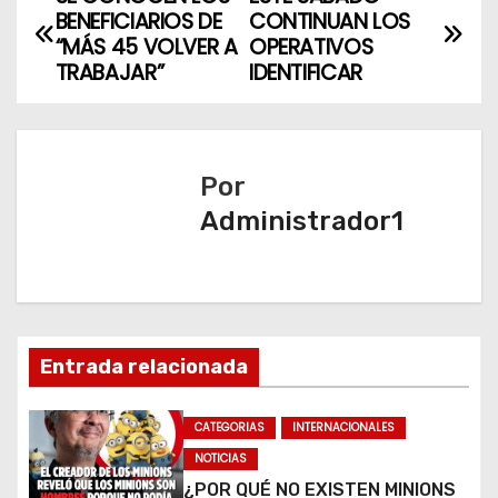
N
BENEFICIARIOS DE
CONTINUAN LOS
a
“MÁS 45 VOLVER A
OPERATIVOS
TRABAJAR”
IDENTIFICAR
v
e
Por
g
Administrador1
a
c
i
Entrada relacionada
ó
n
CATEGORIAS
INTERNACIONALES
NOTICIAS
d
¿POR QUÉ NO EXISTEN MINIONS