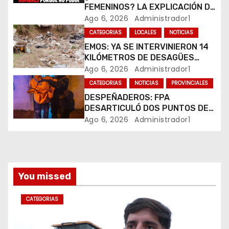
e
FEMENINOS? LA EXPLICACIÓN DE
SU CREADOR QUE VOLVIÓ A
Ago 6, 2026
Administrador1
e
VIRALIZARSE
CATEGORIAS
LOCALES
NOTICIAS
EMOS: YA SE INTERVINIERON 14
n
KILÓMETROS DE DESAGÜES
PLUVIALES
Ago 6, 2026
Administrador1
t
CATEGORIAS
NOTICIAS
PROVINCIALES
r
DESPEÑADEROS: FPA
DESARTICULÓ DOS PUNTOS DE
a
VENTA DE DROGAS. TRES
Ago 6, 2026
Administrador1
DETENIDOS
d
a
You missed
s
CATEGORIAS