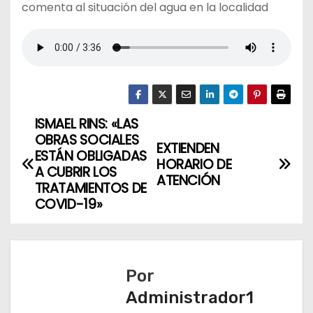
comenta al situación del agua en la localidad
ISMAEL RINS: «LAS
N
OBRAS SOCIALES
EXTIENDEN
a
ESTÁN OBLIGADAS
HORARIO DE
A CUBRIR LOS
ATENCIÓN
v
TRATAMIENTOS DE
COVID-19»
e
g
a
Por
Administrador1
c