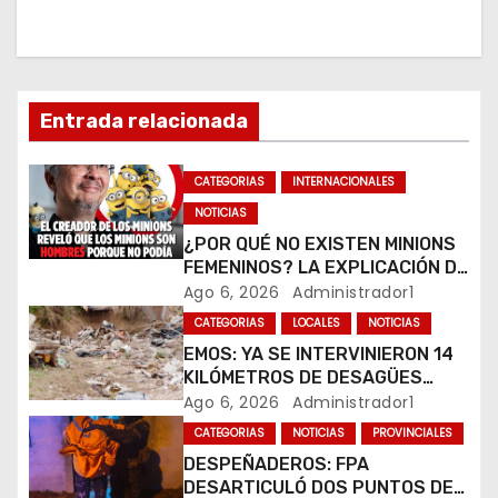
i
ó
n
Entrada relacionada
d
CATEGORIAS
INTERNACIONALES
e
NOTICIAS
¿POR QUÉ NO EXISTEN MINIONS
e
FEMENINOS? LA EXPLICACIÓN DE
SU CREADOR QUE VOLVIÓ A
Ago 6, 2026
Administrador1
n
VIRALIZARSE
CATEGORIAS
LOCALES
NOTICIAS
t
EMOS: YA SE INTERVINIERON 14
KILÓMETROS DE DESAGÜES
r
PLUVIALES
Ago 6, 2026
Administrador1
CATEGORIAS
NOTICIAS
PROVINCIALES
a
DESPEÑADEROS: FPA
DESARTICULÓ DOS PUNTOS DE