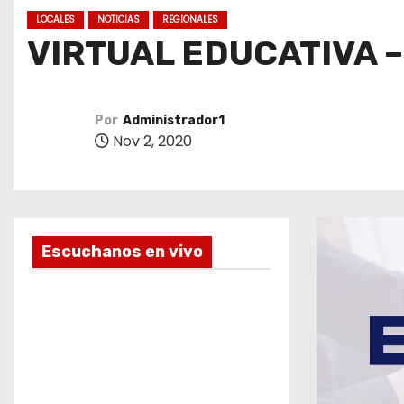
o
LOCALES
NOTICIAS
REGIONALES
VIRTUAL EDUCATIVA –
Por
Administrador1
Nov 2, 2020
Escuchanos en vivo