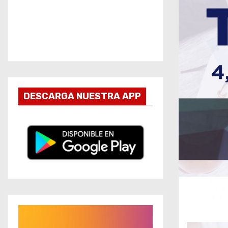
DESCARGA NUESTRA APP
R
e