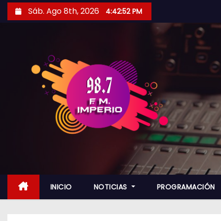
S
Sáb. Ago 8th, 2026
4:42:54 PM
a
l
t
a
r
a
l
c
o
n
t
e
n
INICIO
NOTICIAS
PROGRAMACIÓN
i
d