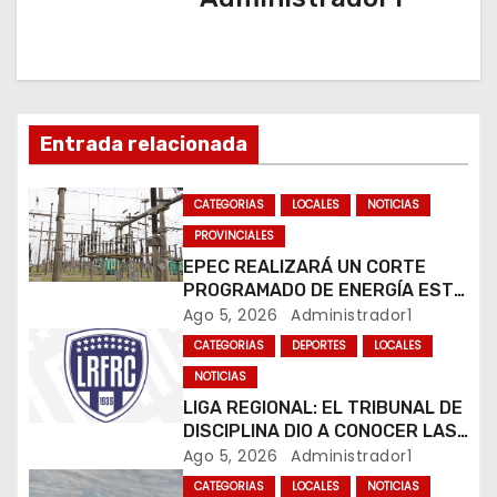
c
i
ó
Entrada relacionada
n
CATEGORIAS
LOCALES
NOTICIAS
d
PROVINCIALES
e
EPEC REALIZARÁ UN CORTE
PROGRAMADO DE ENERGÍA ESTE
e
JUEVES EN RÍO CUARTO
Ago 5, 2026
Administrador1
CATEGORIAS
DEPORTES
LOCALES
n
NOTICIAS
t
LIGA REGIONAL: EL TRIBUNAL DE
DISCIPLINA DIO A CONOCER LAS
r
SANCIONES DEL BOLETÍN
Ago 5, 2026
Administrador1
OFICIAL N.º 24
CATEGORIAS
LOCALES
NOTICIAS