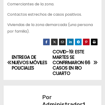
Comerciantes de la zona.
Contactos estrechos de casos positivos.
Viviendas de la zona demarcada (una persona
por familia).
COVID-19: ESTE
N
ENTREGA DE
MARTES SE
a
NUEVOS MÓVILES
CONFIRMARON 66
POLICIALES
CASOS EN RIO
v
CUARTO
e
g
Por
a
Administrador1