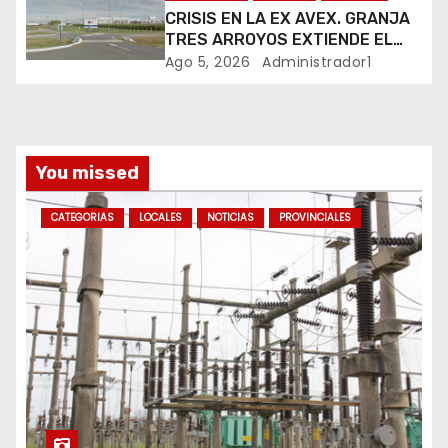
a
CRISIS EN LA EX AVEX. GRANJA
d
TRES ARROYOS EXTIENDE EL
CIERRE DE LA PLANTA DE AVEX
Ago 5, 2026
Administrador1
a
EN RÍO CUARTO Y CRECE LA
INCERTIDUMBRE DE LOS
s
TRABAJADORES
You missed
CATEGORIAS
LOCALES
NOTICIAS
PROVINCIALES