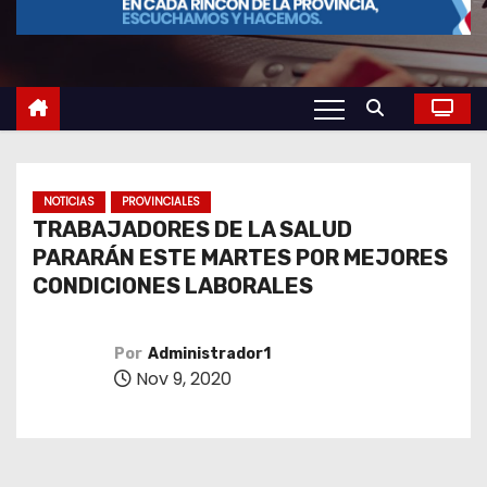
o
NOTICIAS
PROVINCIALES
TRABAJADORES DE LA SALUD
PARARÁN ESTE MARTES POR MEJORES
CONDICIONES LABORALES
Por
Administrador1
Nov 9, 2020