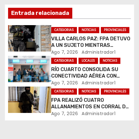
ó
Entrada relacionada
n
CATEGORIAS
NOTICIAS
PROVINCIALES
d
VILLA CARLOS PAZ: FPA DETUVO
A UN SUJETO MIENTRAS
e
COMERCIALIZABA COCAÍNA Y
Ago 7, 2026
Administrador1
MARIHUANA EN UNA PLAZA
e
CATEGORIAS
LOCALES
NOTICIAS
RÍO CUARTO CONSOLIDA SU
n
CONECTIVIDAD AÉREA CON
CUATRO VUELOS SEMANALES A
Ago 7, 2026
Administrador1
t
BUENOS AIRES
CATEGORIAS
NOTICIAS
PROVINCIALES
r
FPA REALIZÓ CUATRO
ALLANAMIENTOS EN CORRAL DE
a
BUSTOS-IFFLINGER
Ago 7, 2026
Administrador1
d