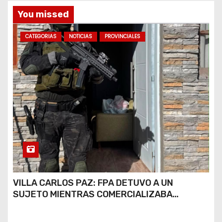
a
You missed
s
CATEGORIAS
NOTICIAS
PROVINCIALES
VILLA CARLOS PAZ: FPA DETUVO A UN
SUJETO MIENTRAS COMERCIALIZABA
COCAÍNA Y MARIHUANA EN UNA PLAZA