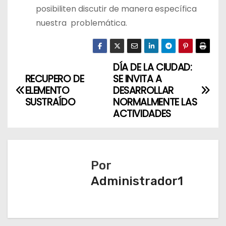
posibiliten discutir de manera específica
nuestra problemática.
DÍA DE LA CIUDAD:
N
RECUPERO DE
SE INVITA A
a
ELEMENTO
DESARROLLAR
SUSTRAÍDO
NORMALMENTE LAS
v
ACTIVIDADES
e
g
Por
a
Administrador1
c
i