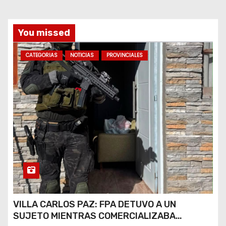
a
s
You missed
CATEGORIAS
NOTICIAS
PROVINCIALES
VILLA CARLOS PAZ: FPA DETUVO A UN
SUJETO MIENTRAS COMERCIALIZABA