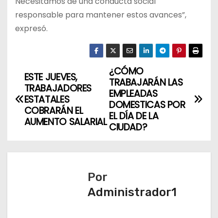
Necesitamos de una conducta social
responsable para mantener estos avances”,
expresó.
¿CÓMO
N
ESTE JUEVES,
TRABAJARÁN LAS
TRABAJADORES
a
EMPLEADAS
ESTATALES
DOMESTICAS POR
COBRARÁN EL
v
EL DÍA DE LA
AUMENTO SALARIAL
CIUDAD?
e
g
a
Por
Administrador1
c