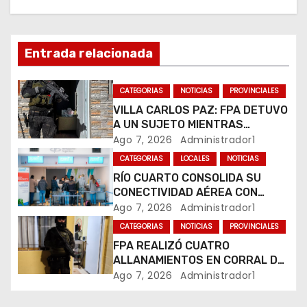
i
ó
n
Entrada relacionada
d
CATEGORIAS
NOTICIAS
PROVINCIALES
e
VILLA CARLOS PAZ: FPA DETUVO
A UN SUJETO MIENTRAS
e
COMERCIALIZABA COCAÍNA Y
Ago 7, 2026
Administrador1
MARIHUANA EN UNA PLAZA
CATEGORIAS
LOCALES
NOTICIAS
n
RÍO CUARTO CONSOLIDA SU
CONECTIVIDAD AÉREA CON
t
CUATRO VUELOS SEMANALES A
Ago 7, 2026
Administrador1
BUENOS AIRES
r
CATEGORIAS
NOTICIAS
PROVINCIALES
FPA REALIZÓ CUATRO
a
ALLANAMIENTOS EN CORRAL DE
BUSTOS-IFFLINGER
Ago 7, 2026
Administrador1
d