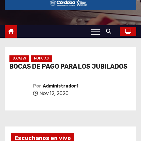
o
LOCALES
NOTICIAS
BOCAS DE PAGO PARA LOS JUBILADOS
Por
Administrador1
Nov 12, 2020
Escuchanos en vivo