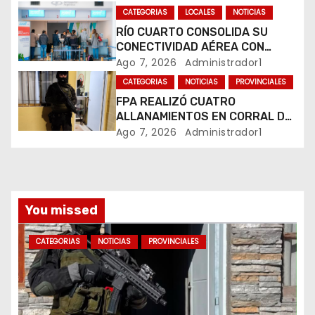
MARIHUANA EN UNA PLAZA
e
CATEGORIAS
LOCALES
NOTICIAS
RÍO CUARTO CONSOLIDA SU
n
CONECTIVIDAD AÉREA CON
CUATRO VUELOS SEMANALES A
Ago 7, 2026
Administrador1
t
BUENOS AIRES
CATEGORIAS
NOTICIAS
PROVINCIALES
r
FPA REALIZÓ CUATRO
ALLANAMIENTOS EN CORRAL DE
a
BUSTOS-IFFLINGER
Ago 7, 2026
Administrador1
d
a
You missed
s
CATEGORIAS
NOTICIAS
PROVINCIALES