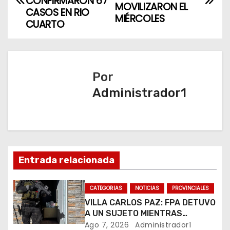
a
CONFIRMARON 67
MOVILIZARON EL
CASOS EN RIO
MIÉRCOLES
v
CUARTO
e
g
Por
a
Administrador1
c
i
ó
Entrada relacionada
n
CATEGORIAS
NOTICIAS
PROVINCIALES
d
VILLA CARLOS PAZ: FPA DETUVO
A UN SUJETO MIENTRAS
e
COMERCIALIZABA COCAÍNA Y
Ago 7, 2026
Administrador1