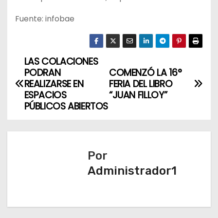
Fuente: infobae
LAS COLACIONES
N
PODRAN
COMENZÓ LA 16°
a
REALIZARSE EN
FERIA DEL LIBRO
ESPACIOS
“JUAN FILLOY”
v
PÚBLICOS ABIERTOS
e
g
Por
a
Administrador1
c
i