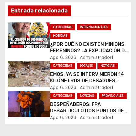
ó
Entrada relacionada
n
CATEGORIAS
INTERNACIONALES
d
NOTICIAS
e
¿POR QUÉ NO EXISTEN MINIONS
FEMENINOS? LA EXPLICACIÓN DE
e
SU CREADOR QUE VOLVIÓ A
Ago 6, 2026
Administrador1
VIRALIZARSE
CATEGORIAS
LOCALES
NOTICIAS
n
EMOS: YA SE INTERVINIERON 14
t
KILÓMETROS DE DESAGÜES
PLUVIALES
Ago 6, 2026
Administrador1
r
CATEGORIAS
NOTICIAS
PROVINCIALES
DESPEÑADEROS: FPA
a
DESARTICULÓ DOS PUNTOS DE
VENTA DE DROGAS. TRES
Ago 6, 2026
Administrador1
d
DETENIDOS
a