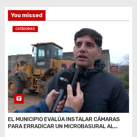
s
You missed
CATEGORIAS
EL MUNICIPIO EVALÚA INSTALAR CÁMARAS
PARA ERRADICAR UN MICROBASURAL AL
FINAL DE CALLE CARDARELLI