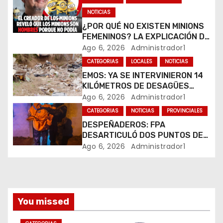
e
NOTICIAS
¿POR QUÉ NO EXISTEN MINIONS
e
FEMENINOS? LA EXPLICACIÓN DE
SU CREADOR QUE VOLVIÓ A
Ago 6, 2026
Administrador1
n
VIRALIZARSE
CATEGORIAS
LOCALES
NOTICIAS
t
EMOS: YA SE INTERVINIERON 14
KILÓMETROS DE DESAGÜES
r
PLUVIALES
Ago 6, 2026
Administrador1
CATEGORIAS
NOTICIAS
PROVINCIALES
a
DESPEÑADEROS: FPA
DESARTICULÓ DOS PUNTOS DE
d
VENTA DE DROGAS. TRES
Ago 6, 2026
Administrador1
DETENIDOS
a
s
You missed