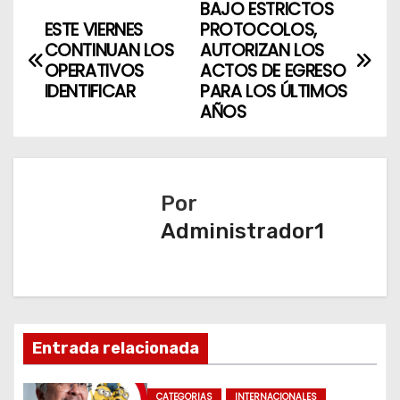
BAJO ESTRICTOS
N
ESTE VIERNES
PROTOCOLOS,
a
CONTINUAN LOS
AUTORIZAN LOS
OPERATIVOS
ACTOS DE EGRESO
v
IDENTIFICAR
PARA LOS ÚLTIMOS
AÑOS
e
g
a
Por
Administrador1
c
i
ó
n
Entrada relacionada
d
CATEGORIAS
INTERNACIONALES