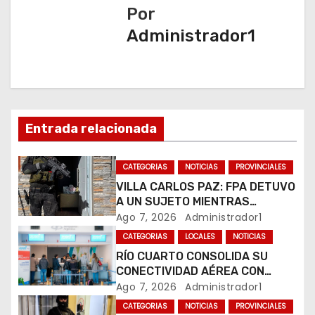
Por
g
Administrador1
a
c
i
Entrada relacionada
ó
n
CATEGORIAS
NOTICIAS
PROVINCIALES
VILLA CARLOS PAZ: FPA DETUVO
d
A UN SUJETO MIENTRAS
COMERCIALIZABA COCAÍNA Y
Ago 7, 2026
Administrador1
e
MARIHUANA EN UNA PLAZA
CATEGORIAS
LOCALES
NOTICIAS
e
RÍO CUARTO CONSOLIDA SU
CONECTIVIDAD AÉREA CON
n
CUATRO VUELOS SEMANALES A
Ago 7, 2026
Administrador1
BUENOS AIRES
t
CATEGORIAS
NOTICIAS
PROVINCIALES