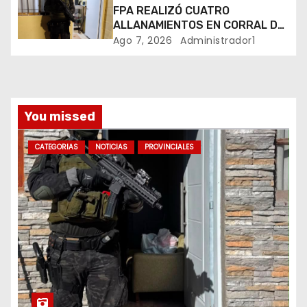
FPA REALIZÓ CUATRO
r
ALLANAMIENTOS EN CORRAL DE
BUSTOS-IFFLINGER
Ago 7, 2026
Administrador1
a
d
a
You missed
s
CATEGORIAS
NOTICIAS
PROVINCIALES