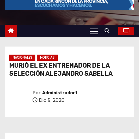
o
NACIONALES
NOTICIAS
MURIÓ EL EX ENTRENADOR DE LA
SELECCIÓN ALEJANDRO SABELLA
Por
Administrador1
Dic 9, 2020