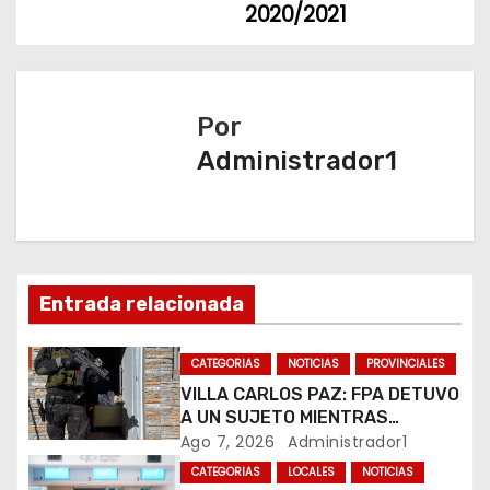
2020/2021
e
g
a
Por
Administrador1
c
i
ó
n
Entrada relacionada
d
CATEGORIAS
NOTICIAS
PROVINCIALES
e
VILLA CARLOS PAZ: FPA DETUVO
A UN SUJETO MIENTRAS
e
COMERCIALIZABA COCAÍNA Y
Ago 7, 2026
Administrador1
MARIHUANA EN UNA PLAZA
CATEGORIAS
LOCALES
NOTICIAS