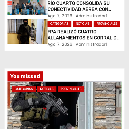
n
RÍO CUARTO CONSOLIDA SU
CONECTIVIDAD AÉREA CON
t
CUATRO VUELOS SEMANALES A
Ago 7, 2026
Administrador1
BUENOS AIRES
r
CATEGORIAS
NOTICIAS
PROVINCIALES
FPA REALIZÓ CUATRO
a
ALLANAMIENTOS EN CORRAL DE
BUSTOS-IFFLINGER
Ago 7, 2026
Administrador1
d
a
s
You missed
CATEGORIAS
NOTICIAS
PROVINCIALES