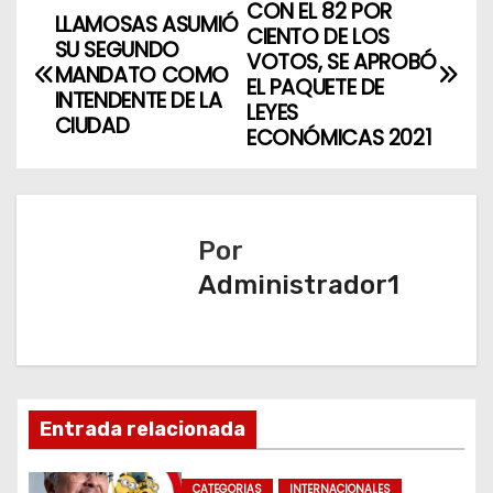
CON EL 82 POR
N
LLAMOSAS ASUMIÓ
CIENTO DE LOS
SU SEGUNDO
a
VOTOS, SE APROBÓ
MANDATO COMO
EL PAQUETE DE
INTENDENTE DE LA
v
LEYES
CIUDAD
ECONÓMICAS 2021
e
g
a
Por
Administrador1
c
i
ó
n
Entrada relacionada
d
CATEGORIAS
INTERNACIONALES