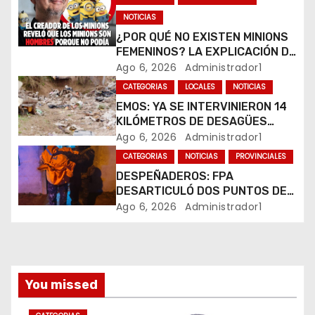
e
NOTICIAS
¿POR QUÉ NO EXISTEN MINIONS
e
FEMENINOS? LA EXPLICACIÓN DE
SU CREADOR QUE VOLVIÓ A
Ago 6, 2026
Administrador1
n
VIRALIZARSE
CATEGORIAS
LOCALES
NOTICIAS
t
EMOS: YA SE INTERVINIERON 14
KILÓMETROS DE DESAGÜES
r
PLUVIALES
Ago 6, 2026
Administrador1
CATEGORIAS
NOTICIAS
PROVINCIALES
a
DESPEÑADEROS: FPA
DESARTICULÓ DOS PUNTOS DE
d
VENTA DE DROGAS. TRES
Ago 6, 2026
Administrador1
DETENIDOS
a
s
You missed