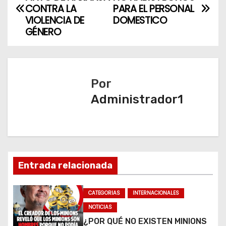
a
CONTRA LA
PARA EL PERSONAL
VIOLENCIA DE
DOMESTICO
v
GÉNERO
e
g
Por
a
Administrador1
c
i
ó
Entrada relacionada
n
CATEGORIAS
INTERNACIONALES
d
NOTICIAS
e
¿POR QUÉ NO EXISTEN MINIONS