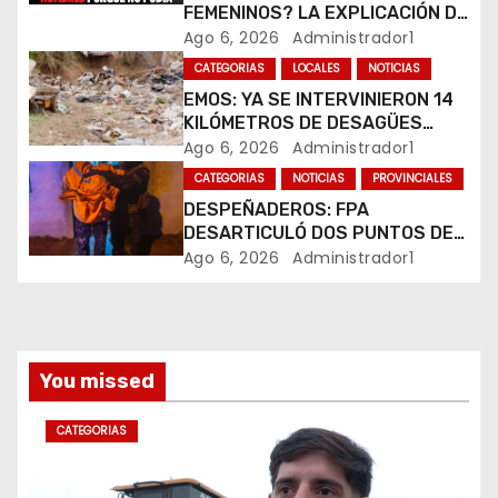
FEMENINOS? LA EXPLICACIÓN DE
e
SU CREADOR QUE VOLVIÓ A
Ago 6, 2026
Administrador1
VIRALIZARSE
CATEGORIAS
LOCALES
NOTICIAS
n
EMOS: YA SE INTERVINIERON 14
t
KILÓMETROS DE DESAGÜES
PLUVIALES
Ago 6, 2026
Administrador1
r
CATEGORIAS
NOTICIAS
PROVINCIALES
DESPEÑADEROS: FPA
a
DESARTICULÓ DOS PUNTOS DE
VENTA DE DROGAS. TRES
Ago 6, 2026
Administrador1
d
DETENIDOS
a
s
You missed
CATEGORIAS