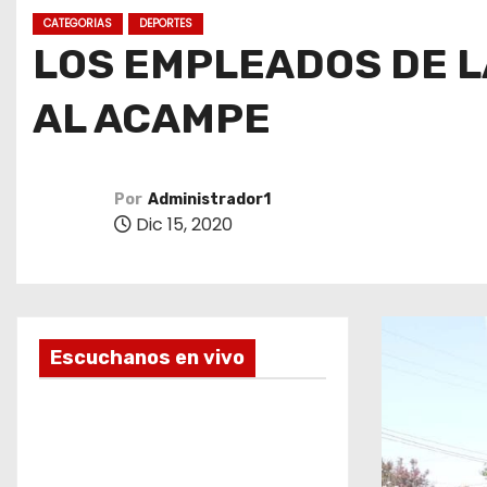
o
CATEGORIAS
DEPORTES
LOS EMPLEADOS DE L
AL ACAMPE
Por
Administrador1
Dic 15, 2020
Escuchanos en vivo