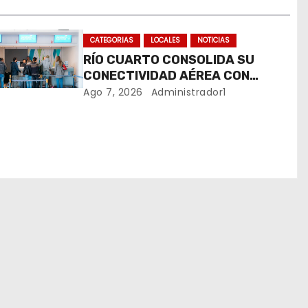
CATEGORIAS
LOCALES
NOTICIAS
RÍO CUARTO CONSOLIDA SU
CONECTIVIDAD AÉREA CON
CUATRO VUELOS SEMANALES A
Ago 7, 2026
Administrador1
BUENOS AIRES