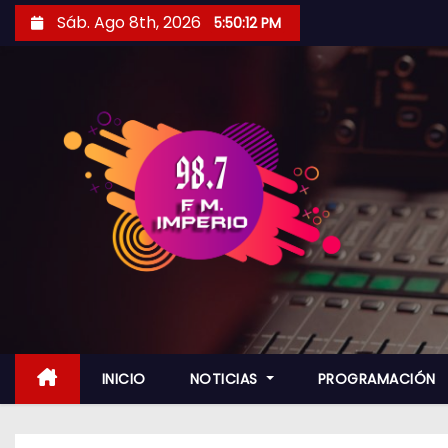
S
Sáb. Ago 8th, 2026
5:50:13 PM
a
l
t
a
r
a
l
c
o
n
t
e
n
INICIO
NOTICIAS
PROGRAMACIÓN
i
d