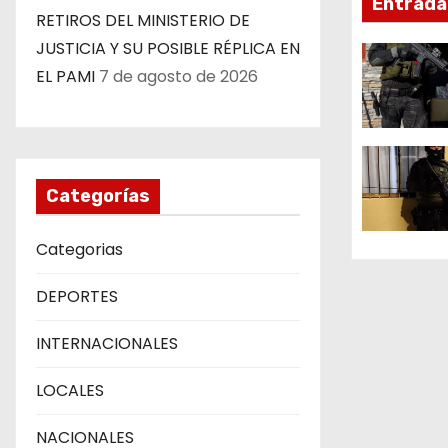
c
Entrada
RETIROS DEL MINISTERIO DE
i
JUSTICIA Y SU POSIBLE RÉPLICA EN
ó
EL PAMI
7 de agosto de 2026
n
d
Categorías
e
e
Categorias
n
DEPORTES
t
INTERNACIONALES
r
LOCALES
a
NACIONALES