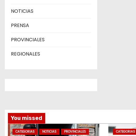
d
NOTICIAS
a
PRENSA
s
PROVINCIALES
REGIONALES
You missed
CATEGORIAS
NOTICIAS
PROVINCIALES
CATEGORIAS