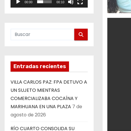
00:00
00:10
e
o
Entradas recientes
VILLA CARLOS PAZ: FPA DETUVO A
UN SUJETO MIENTRAS
COMERCIALIZABA COCAÍNA Y
MARIHUANA EN UNA PLAZA
7 de
agosto de 2026
RÍO CUARTO CONSOLIDA SU