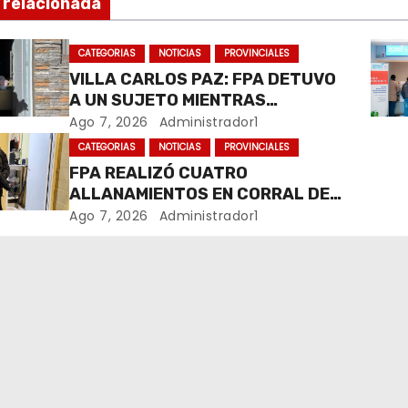
 relacionada
CATEGORIAS
NOTICIAS
PROVINCIALES
VILLA CARLOS PAZ: FPA DETUVO
A UN SUJETO MIENTRAS
COMERCIALIZABA COCAÍNA Y
Ago 7, 2026
Administrador1
MARIHUANA EN UNA PLAZA
CATEGORIAS
NOTICIAS
PROVINCIALES
FPA REALIZÓ CUATRO
ALLANAMIENTOS EN CORRAL DE
BUSTOS-IFFLINGER
Ago 7, 2026
Administrador1