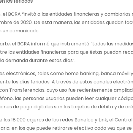
en los feriados
 el BCRA “invitó a las entidades financieras y cambiarias 
embre de 2020. De esta manera, las entidades quedan facu
n un comunicado.
arte, el BCRA informó que instrumentó “todas las medidas
ntre las entidades financieras para que éstas puedan rec
 la demanda durante estos días”.
les electrónicos, tales como home banking, banca móvil 
nte los días feriados. A través de estos canales electró
con Transferencias, cuyo uso fue recientemente ampliado p
éfono, las personas usuarias pueden leer cualquier código
ones de pago digitales son las tarjetas de débito y de cré
los 18.000 cajeros de las redes Banelco y Link, el Centra
ria, en los que puede retirarse efectivo cada vez que s