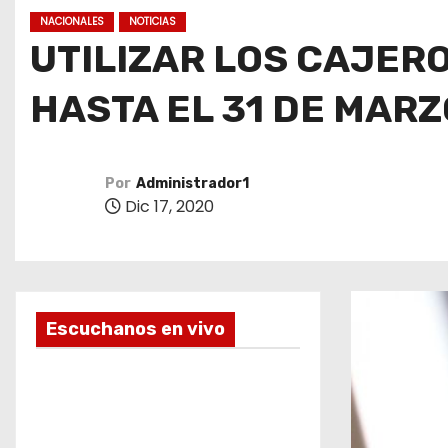
o
NACIONALES
NOTICIAS
UTILIZAR LOS CAJER
HASTA EL 31 DE MARZ
Por
Administrador1
Dic 17, 2020
Escuchanos en vivo