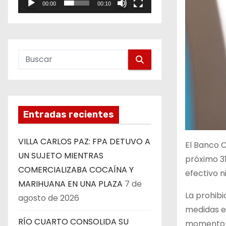
00:00
00:10
e
o
Entradas recientes
VILLA CARLOS PAZ: FPA DETUVO A
El Banco C
UN SUJETO MIENTRAS
próximo 31
COMERCIALIZABA COCAÍNA Y
efectivo n
MARIHUANA EN UNA PLAZA
7 de
La prohibi
agosto de 2026
medidas e
RÍO CUARTO CONSOLIDA SU
momento el