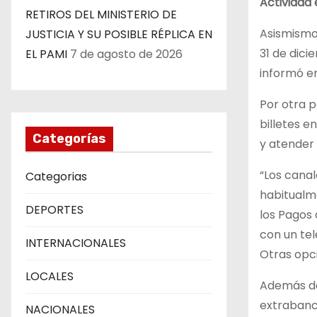
Actividad 
RETIROS DEL MINISTERIO DE
Asismismo,
JUSTICIA Y SU POSIBLE RÉPLICA EN
31 de dici
EL PAMI
7 de agosto de 2026
informó e
Por otra p
billetes e
Categorías
y atender
“Los cana
Categorias
habitualme
DEPORTES
los Pagos 
con un tel
INTERNACIONALES
Otras opci
LOCALES
Además de 
extrabanca
NACIONALES