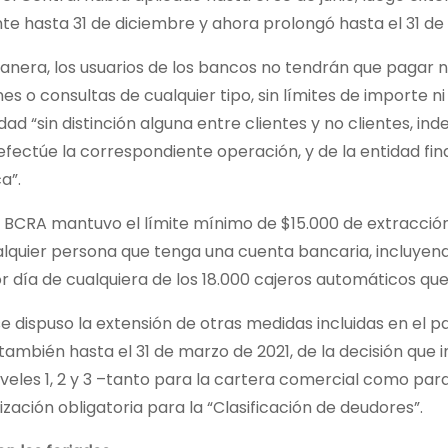
e hasta 31 de diciembre y ahora prolongó hasta el 31 de
nera, los usuarios de los bancos no tendrán que pagar n
es o consultas de cualquier tipo, sin límites de importe 
dad “sin distinción alguna entre clientes y no clientes, i
 efectúe la correspondiente operación, y de la entidad fin
a”.
el BCRA mantuvo el límite mínimo de $15.000 de extracció
lquier persona que tenga una cuenta bancaria, incluyendo
r día de cualquiera de los 18.000 cajeros automáticos que
 dispuso la extensión de otras medidas incluidas en el p
también hasta el 31 de marzo de 2021, de la decisión que
iveles 1, 2 y 3 –tanto para la cartera comercial como pa
zación obligatoria para la “Clasificación de deudores”.