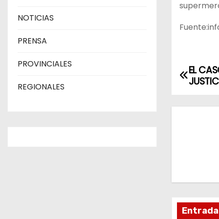
supermerc
NOTICIAS
Fuente:in
PRENSA
PROVINCIALES
EL CAS
N
JUSTIC
REGIONALES
a
v
e
g
a
c
Entrada
i