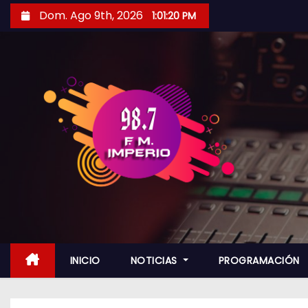
S
Dom. Ago 9th, 2026
1:01:21 PM
a
l
t
a
r
a
l
c
o
n
t
e
n
INICIO
NOTICIAS
PROGRAMACIÓN
i
d