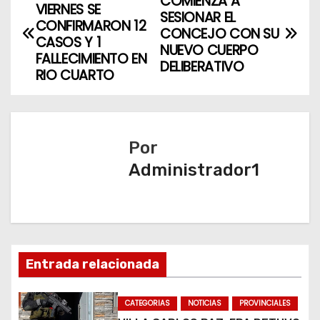
COMIENZA A
VIERNES SE
SESIONAR EL
a
CONFIRMARON 12
CONCEJO CON SU
CASOS Y 1
NUEVO CUERPO
v
FALLECIMIENTO EN
DELIBERATIVO
RIO CUARTO
e
g
a
Por
Administrador1
c
i
ó
n
Entrada relacionada
d
CATEGORIAS
NOTICIAS
PROVINCIALES