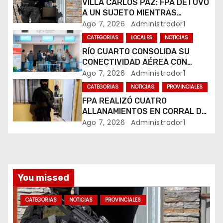
e
VILLA CARLOS PAZ: FPA DETUVO
A UN SUJETO MIENTRAS
e
COMERCIALIZABA COCAÍNA Y
Ago 7, 2026
Administrador1
MARIHUANA EN UNA PLAZA
CATEGORIAS
LOCALES
NOTICIAS
n
RÍO CUARTO CONSOLIDA SU
CONECTIVIDAD AÉREA CON
t
CUATRO VUELOS SEMANALES A
Ago 7, 2026
Administrador1
BUENOS AIRES
r
CATEGORIAS
NOTICIAS
PROVINCIALES
FPA REALIZÓ CUATRO
a
ALLANAMIENTOS EN CORRAL DE
BUSTOS-IFFLINGER
Ago 7, 2026
Administrador1
d
a
s
You missed
CATEGORIAS
NOTICIAS
PROVINCIALES