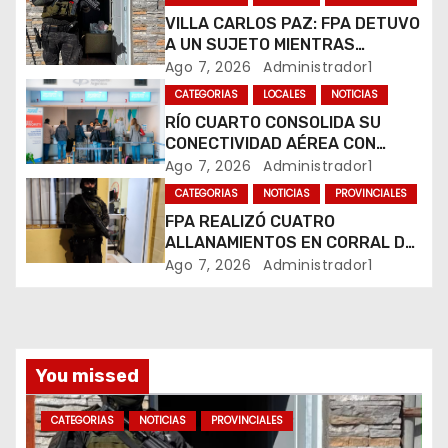
e
VILLA CARLOS PAZ: FPA DETUVO
e
A UN SUJETO MIENTRAS
COMERCIALIZABA COCAÍNA Y
Ago 7, 2026
Administrador1
n
MARIHUANA EN UNA PLAZA
CATEGORIAS
LOCALES
NOTICIAS
RÍO CUARTO CONSOLIDA SU
t
CONECTIVIDAD AÉREA CON
CUATRO VUELOS SEMANALES A
Ago 7, 2026
Administrador1
r
BUENOS AIRES
CATEGORIAS
NOTICIAS
PROVINCIALES
a
FPA REALIZÓ CUATRO
ALLANAMIENTOS EN CORRAL DE
d
BUSTOS-IFFLINGER
Ago 7, 2026
Administrador1
a
s
You missed
CATEGORIAS
NOTICIAS
PROVINCIALES