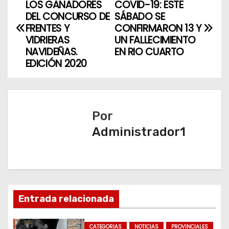
LOS GANADORES
COVID-19: ESTE
a
DEL CONCURSO DE
SÁBADO SE
FRENTES Y
CONFIRMARON 13 Y
v
VIDRIERAS
UN FALLECIMIENTO
NAVIDEÑAS.
EN RIO CUARTO
e
EDICIÓN 2020
g
a
Por
c
Administrador1
i
ó
n
Entrada relacionada
d
CATEGORIAS
NOTICIAS
PROVINCIALES