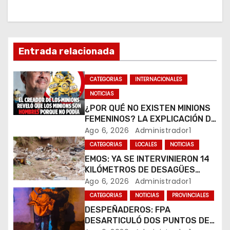
i
ó
n
Entrada relacionada
d
CATEGORIAS
INTERNACIONALES
e
NOTICIAS
¿POR QUÉ NO EXISTEN MINIONS
e
FEMENINOS? LA EXPLICACIÓN DE
SU CREADOR QUE VOLVIÓ A
Ago 6, 2026
Administrador1
n
VIRALIZARSE
CATEGORIAS
LOCALES
NOTICIAS
t
EMOS: YA SE INTERVINIERON 14
KILÓMETROS DE DESAGÜES
r
PLUVIALES
Ago 6, 2026
Administrador1
CATEGORIAS
NOTICIAS
PROVINCIALES
a
DESPEÑADEROS: FPA
DESARTICULÓ DOS PUNTOS DE
d