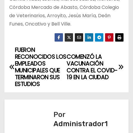
Córdoba Mercado de Abasto, Córdoba Colegio
de Veterinarios, Arroyito, Jesús María, Deán
Funes, Oncativo y Bell Ville.
FUERON
N
RECONOCIDOS LOS
COMENZÓ LA
a
EMPLEADOS
VACUNACIÓN
MUNICIPALES QUE
CONTRA EL COVID-
v
TERMINARON SUS
19 EN LA CIUDAD
ESTUDIOS
e
g
a
Por
Administrador1
c