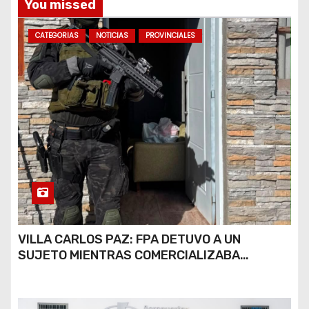
You missed
s
CATEGORIAS
NOTICIAS
PROVINCIALES
VILLA CARLOS PAZ: FPA DETUVO A UN
SUJETO MIENTRAS COMERCIALIZABA
COCAÍNA Y MARIHUANA EN UNA PLAZA