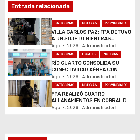
ó
Entrada relacionada
n
CATEGORIAS
NOTICIAS
PROVINCIALES
d
VILLA CARLOS PAZ: FPA DETUVO
A UN SUJETO MIENTRAS
e
COMERCIALIZABA COCAÍNA Y
Ago 7, 2026
Administrador1
MARIHUANA EN UNA PLAZA
e
CATEGORIAS
LOCALES
NOTICIAS
RÍO CUARTO CONSOLIDA SU
n
CONECTIVIDAD AÉREA CON
CUATRO VUELOS SEMANALES A
Ago 7, 2026
Administrador1
t
BUENOS AIRES
CATEGORIAS
NOTICIAS
PROVINCIALES
r
FPA REALIZÓ CUATRO
ALLANAMIENTOS EN CORRAL DE
a
BUSTOS-IFFLINGER
Ago 7, 2026
Administrador1
d
a