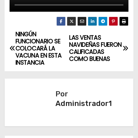
NINGÚN
N
LAS VENTAS
FUNCIONARIO SE
NAVIDEÑAS FUERON
a
COLOCARÁ LA
CALIFICADAS
VACUNA EN ESTA
COMO BUENAS
v
INSTANCIA
e
g
Por
a
Administrador1
c
i