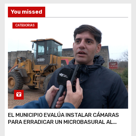
s
You missed
CATEGORIAS
EL MUNICIPIO EVALÚA INSTALAR CÁMARAS
PARA ERRADICAR UN MICROBASURAL AL
FINAL DE CALLE CARDARELLI