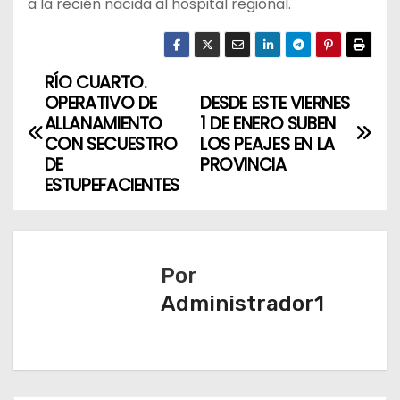
a la recién nacida al hospital regional.
RÍO CUARTO.
N
OPERATIVO DE
DESDE ESTE VIERNES
a
ALLANAMIENTO
1 DE ENERO SUBEN
CON SECUESTRO
LOS PEAJES EN LA
v
DE
PROVINCIA
ESTUPEFACIENTES
e
g
a
Por
Administrador1
c
i
ó