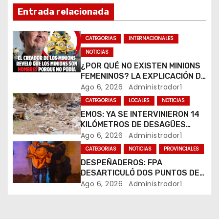
n
Entrada relacionada
d
CATEGORIAS
INTERNACIONALES
e
NOTICIAS
¿POR QUÉ NO EXISTEN MINIONS
e
FEMENINOS? LA EXPLICACIÓN DE
SU CREADOR QUE VOLVIÓ A
Ago 6, 2026
Administrador1
n
VIRALIZARSE
CATEGORIAS
LOCALES
NOTICIAS
t
EMOS: YA SE INTERVINIERON 14
KILÓMETROS DE DESAGÜES
r
PLUVIALES
Ago 6, 2026
Administrador1
CATEGORIAS
NOTICIAS
PROVINCIALES
a
DESPEÑADEROS: FPA
DESARTICULÓ DOS PUNTOS DE
d
VENTA DE DROGAS. TRES
Ago 6, 2026
Administrador1
DETENIDOS
a