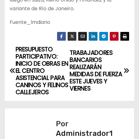
variante de Río de Janeiro.
Fuente_lmdiario
PRESUPUESTO
N
TRABAJADORES
PARTICIPATIVO:
BANCARIOS
a
INICIO DE OBRAS EN
REALIZARÁN
EL CENTRO
MEDIDAS DE FUERZA
v
ASISTENCIAL PARA
ESTE JUEVES Y
CANINOS Y FELINOS
VIERNES
e
CALLEJEROS
g
a
Por
c
Administrador1