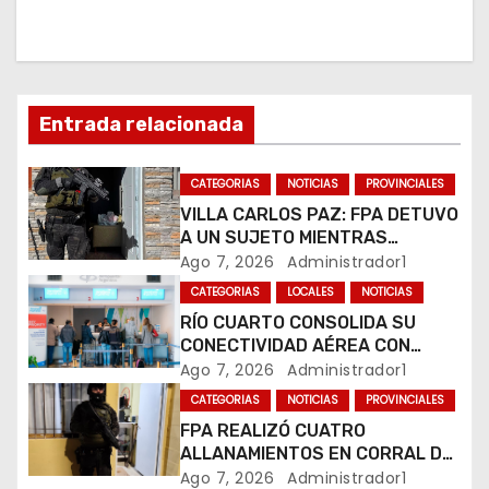
i
ó
n
Entrada relacionada
d
CATEGORIAS
NOTICIAS
PROVINCIALES
e
VILLA CARLOS PAZ: FPA DETUVO
e
A UN SUJETO MIENTRAS
COMERCIALIZABA COCAÍNA Y
Ago 7, 2026
Administrador1
n
MARIHUANA EN UNA PLAZA
CATEGORIAS
LOCALES
NOTICIAS
RÍO CUARTO CONSOLIDA SU
t
CONECTIVIDAD AÉREA CON
CUATRO VUELOS SEMANALES A
Ago 7, 2026
Administrador1
r
BUENOS AIRES
CATEGORIAS
NOTICIAS
PROVINCIALES
a
FPA REALIZÓ CUATRO
ALLANAMIENTOS EN CORRAL DE
d
BUSTOS-IFFLINGER
Ago 7, 2026
Administrador1