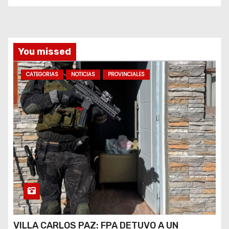
a
s
You missed
CATEGORIAS
NOTICIAS
PROVINCIALES
VILLA CARLOS PAZ: FPA DETUVO A UN