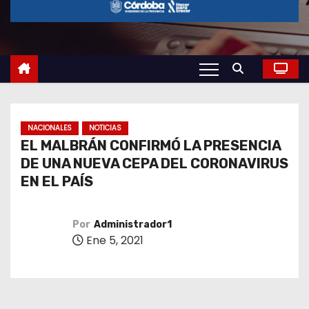
o
NACIONALES
NOTICIAS
EL MALBRÁN CONFIRMÓ LA PRESENCIA
DE UNA NUEVA CEPA DEL CORONAVIRUS
EN EL PAÍS
Por
Administrador1
Ene 5, 2021