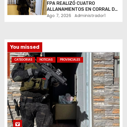
r
FPA REALIZÓ CUATRO
ALLANAMIENTOS EN CORRAL DE
a
BUSTOS-IFFLINGER
Ago 7, 2026
Administrador1
d
a
You missed
s
CATEGORIAS
NOTICIAS
PROVINCIALES