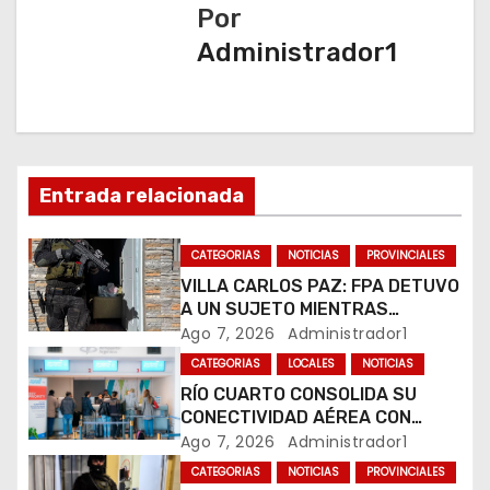
Por
a
Administrador1
c
i
ó
Entrada relacionada
n
CATEGORIAS
NOTICIAS
PROVINCIALES
d
VILLA CARLOS PAZ: FPA DETUVO
A UN SUJETO MIENTRAS
e
COMERCIALIZABA COCAÍNA Y
Ago 7, 2026
Administrador1
MARIHUANA EN UNA PLAZA
e
CATEGORIAS
LOCALES
NOTICIAS
RÍO CUARTO CONSOLIDA SU
n
CONECTIVIDAD AÉREA CON
CUATRO VUELOS SEMANALES A
Ago 7, 2026
Administrador1
t
BUENOS AIRES
CATEGORIAS
NOTICIAS
PROVINCIALES