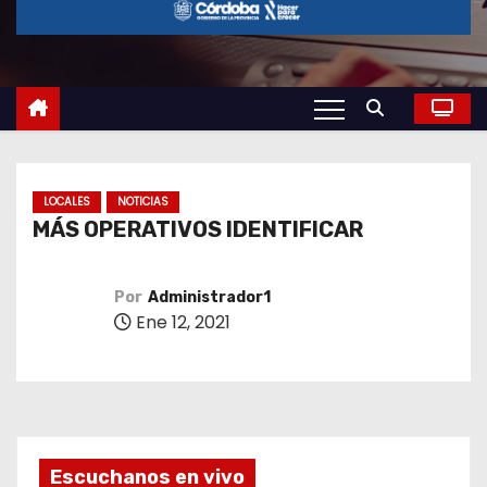
o
LOCALES
NOTICIAS
MÁS OPERATIVOS IDENTIFICAR
Por
Administrador1
Ene 12, 2021
Escuchanos en vivo